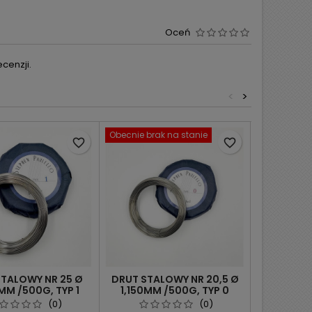
Oceń
cenzji.
<
>
Obecnie brak na stanie
Obecnie bra
favorite_border
favorite_border
STALOWY NR 25 Ø
DRUT STALOWY NR 20,5 Ø
DRUT ST
MM /500G, TYP 1
1,150MM /500G, TYP 0
1,225 MM 
PAULELLO
PAULELLO
P
(0)
(0)