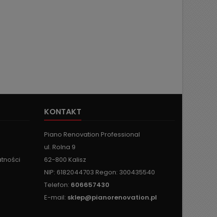
KONTAKT
Piano Renovation Professional
ul. Rolna 9
atności
62-800 Kalisz
NIP: 6182044703 Regon: 300435540
Telefon:
606657430
E-mail:
sklep@pianorenovation.pl