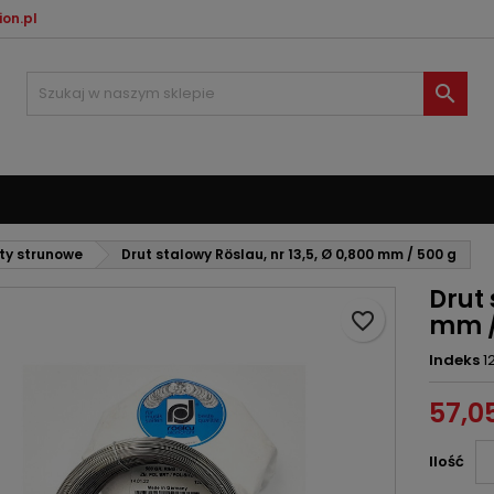
on.pl
oje listy życzeń
twórz listę życzeń
aloguj się

Utwórz nową listę
sisz być zalogowany by zapisać produkty na swojej liście życzeń.
zwa listy życzeń
Anuluj
Zaloguj si
Anuluj
Utwórz listę życze
ty strunowe
Drut stalowy Röslau, nr 13,5, Ø 0,800 mm / 500 g
Drut 
favorite_border
mm /
Indeks
1
57,05
Ilość