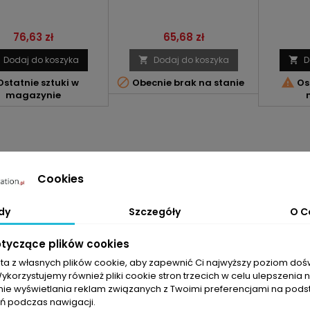
Cena
Cena
76,63 zł
65,68 zł
Dodaj do koszyka
Dodaj do koszyka
D




statnie sztuki w
Obecnie brak na stanie
Ost
magazynie
Cookies
dy
Szczegóły
O C
otyczące plików cookies
sta z własnych plików cookie, aby zapewnić Ci najwyższy poziom do
Wykorzystujemy również pliki cookie stron trzecich w celu ulepszenia 
nie wyświetlania reklam związanych z Twoimi preferencjami na pods
 podczas nawigacji.