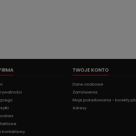
FIRMA
TWOJE KONTO
in
Dane osobowe
prywatności
Zamówienia
jącego
Moje pokwitowania - korekty pł
syłki
Adresy
cookies
ntaktowe
z kontaktowy