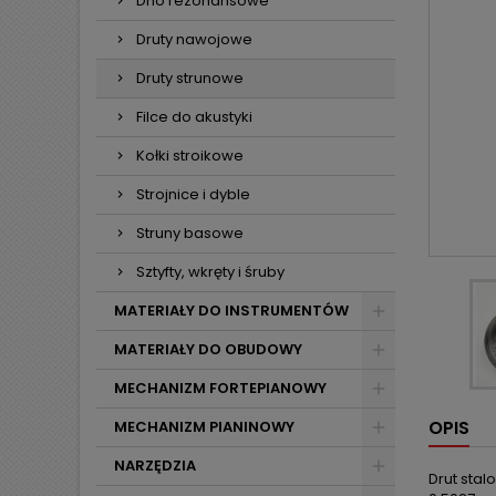
Dno rezonansowe
Druty nawojowe
Druty strunowe
Filce do akustyki
Kołki stroikowe
Strojnice i dyble
Struny basowe
Sztyfty, wkręty i śruby
MATERIAŁY DO INSTRUMENTÓW
MATERIAŁY DO OBUDOWY
MECHANIZM FORTEPIANOWY
OPIS
MECHANIZM PIANINOWY
NARZĘDZIA
Drut stal