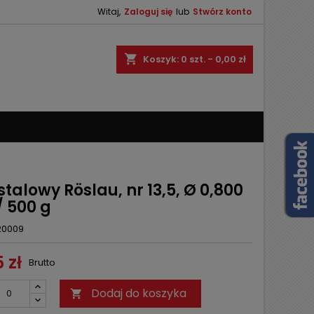
Witaj,
Zaloguj się
lub
Stwórz konto
×
×
×
shopping_cart
Koszyk:
0
szt. - 0,00 zł
ę
ń
stalowy Röslau, nr 13,5, Ø 0,800
 500 g
20009
 zł
Brutto
Dodaj do koszyka
