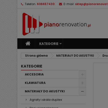
Telefon:
606657430
E-mail:
sklep@pianorenovati
M
U
Z
add_circle_outline
Mu
Na
KATEGORIE
Strona główna
MATERIAŁY DO AKUSTYKI
Dru
KATEGORIE
AKCESORIA
KLAWIATURA
MATERIAŁY DO AKUSTYKI
Agrafy i skala duplex