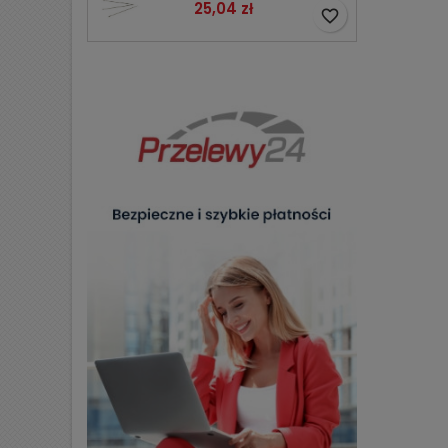
Cena
25,04 zł
favorite_border