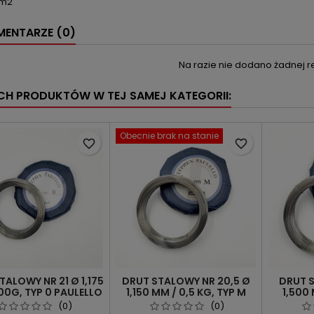
mm2
ENTARZE (0)
Na razie nie dodano żadnej re
YCH PRODUKTÓW W TEJ SAMEJ KATEGORII:
Obecnie brak na stanie
favorite_border
favorite_border
TALOWY NR 21 Ø 1,175
DRUT STALOWY NR 20,5 Ø
DRUT 
0G, TYP 0 PAULELLO
1,150 MM / 0,5 KG, TYP M
1,500 
PAULELLO
(0)
(0)