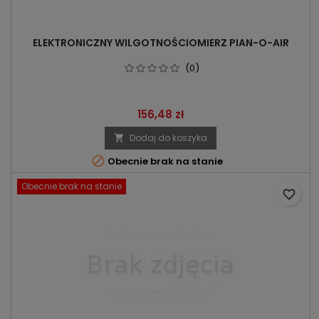
ELEKTRONICZNY WILGOTNOŚCIOMIERZ PIAN-O-AIR
(0)
Cena
156,48 zł
Dodaj do koszyka


Obecnie brak na stanie
Obecnie brak na stanie
favorite_border