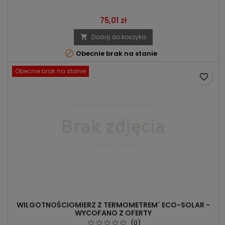
Cena
75,01 zł
Dodaj do koszyka


Obecnie brak na stanie
Obecnie brak na stanie
favorite_border
WILGOTNOŚCIOMIERZ Z TERMOMETREM` ECO-SOLAR -
WYCOFANO Z OFERTY
(0)