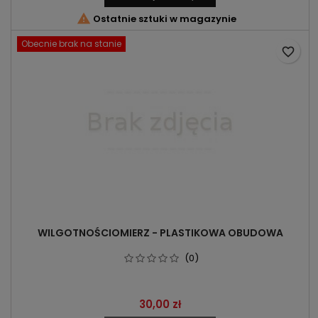

Ostatnie sztuki w magazynie
Obecnie brak na stanie
favorite_border
WILGOTNOŚCIOMIERZ - PLASTIKOWA OBUDOWA
(0)
Cena
30,00 zł