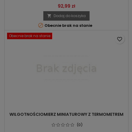
Cena
92,99 zł
Dodaj do koszyka


Obecnie brak na stanie
Obecnie brak na stanie
favorite_border
WILGOTNOŚCIOMIERZ MINIATUROWY Z TERMOMETREM
(0)