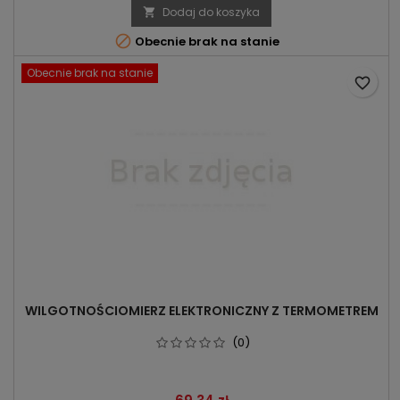
Dodaj do koszyka


Obecnie brak na stanie
Obecnie brak na stanie
favorite_border
WILGOTNOŚCIOMIERZ ELEKTRONICZNY Z TERMOMETREM
(0)
Cena