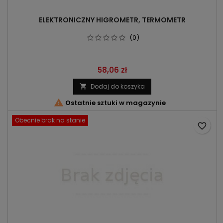
ELEKTRONICZNY HIGROMETR, TERMOMETR
(0)
Cena
58,06 zł
Dodaj do koszyka


Ostatnie sztuki w magazynie
Obecnie brak na stanie
favorite_border