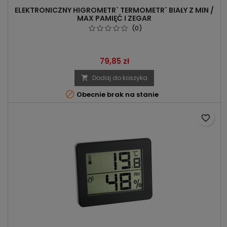
ELEKTRONICZNY HIGROMETR` TERMOMETR` BIAŁY Z MIN /
MAX PAMIĘĆ I ZEGAR
(0)
Cena
79,85 zł
Dodaj do koszyka


Obecnie brak na stanie
favorite_border