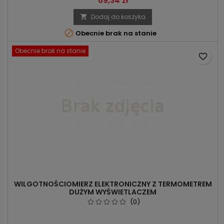
69,34 zł
Dodaj do koszyka


Obecnie brak na stanie
Obecnie brak na stanie
favorite_border
WILGOTNOŚCIOMIERZ ELEKTRONICZNY Z TERMOMETREM
DUŻYM WYŚWIETLACZEM
(0)