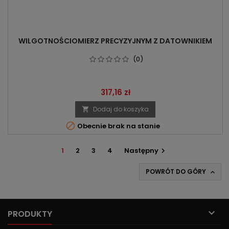
WILGOTNOŚCIOMIERZ PRECYZYJNYM Z DATOWNIKIEM
(0)
Cena
317,16 zł
Dodaj do koszyka


Obecnie brak na stanie
1
2
3
4
Następny

POWRÓT DO GÓRY


PRODUKTY