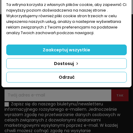
Ta witryna korzysta z własnych plików cookie, aby zapewnić Ci
najwyższy poziom doświadczenia na naszej stronie .
Wykorzystujemy również pliki cookie stron trzecich w celu
ulepszenia naszych usług, analizy a nastepnie wyświetlania

PRODUKTY
reklam związanych z Twoimi preferencjami na podstawie
analizy Twoich zachowań podczas nawigacji.

NASZA FIRMA
Zaakceptuj wszystkie

TWOJE KONTO
Dostosuj

KONTAKT
Odrzuć
NEWSLETTER
Zapisz się do naszego biuletynu/newsletteru
informacyjnego rozsyłanego e-mailem. Jednocześnie
wyrażam zgodę na przetwarzanie danych osobowych w
celach związanych z dozwolonymi działaniami
marketingowymi wysyłanymi poprzez e-mail. W każdej
chwili możesz cofnąć zgodę na wysyłanie