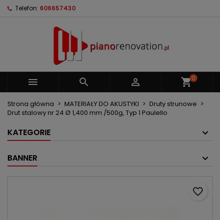
Telefon:
606657430
×
×
×
Moje listy życzeń
Utwórz listę życzeń
Zaloguj się
Utwórz nową listę
add_circle_outline
Musisz być zalogowany by zapisać produkty na
Nazwa listy życzeń
swojej liście życzeń.
0



shopping_cart
Anuluj
Zaloguj się
Anuluj
Utwórz listę życzeń
Strona główna
MATERIAŁY DO AKUSTYKI
Druty strunowe
Drut stalowy nr 24 Ø 1,400 mm /500g, Typ 1 Paulello
KATEGORIE
BANNER
favorite_border