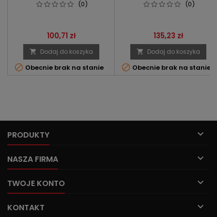
PAULELLO
(0)
(0)
Cena
Cena
100,71 zł
135,23 zł
Dodaj do koszyka
Dodaj do koszyka




Obecnie brak na stanie
Obecnie brak na stanie

PRODUKTY

NASZA FIRMA

TWOJE KONTO

KONTAKT