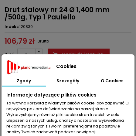
Drut stalowy nr 24 Ø 1,400 mm
/500g, Typ 1 Paulello
Indeks
120830
106,79 zł
Brutto
Dodaj do koszyka
Ilość


Cookies
Ostatnie sztuki w magazynie
Zgody
Szczegóły
O Cookies
Udostępnij
Informacje dotyczące plików cookies
Ta witryna korzysta z własnych plików cookie, aby zapewnić Ci
OPIS
SZCZEGÓŁY PRODUKTU
najwyższy poziom doświadczenia na naszej stronie .
Wykorzystujemy również pliki cookie stron trzecich w celu
Typ 1 - romantyczny, brzmienie podobne do wiolonczeli.
ulepszenia naszych usług, analizy a nastepnie wyświetlania
Przeznaczone raczej do instrumentów wyprodukowanych w
reklam związanych z Twoimi preferencjami na podstawie
latach od około 1840 do 1870.
analizy Twoich zachowań podczas nawigacji.
Granica rozerwania struny leży pomiędzy 1200 do 1900 Newton