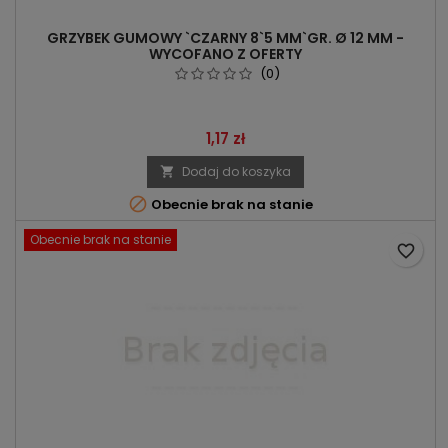
GRZYBEK GUMOWY `CZARNY 8`5 MM`GR. Ø 12 MM -
WYCOFANO Z OFERTY
(0)
Cena
1,17 zł
Dodaj do koszyka


Obecnie brak na stanie
Obecnie brak na stanie
favorite_border