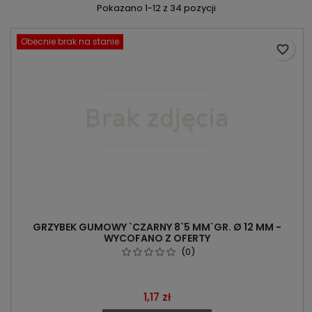
Pokazano 1-12 z 34 pozycji
Obecnie brak na stanie
favorite_border
GRZYBEK GUMOWY `CZARNY 8`5 MM`GR. Ø 12 MM -
WYCOFANO Z OFERTY
(0)
Cena
1,17 zł