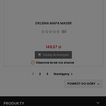
OKLEINA MAPA MASER
(0)
Cena
149,57 zł
Dodaj do koszyka


Obecnie brak na stanie
1
2
3
Następny

POWRÓT DO GÓRY


PRODUKTY