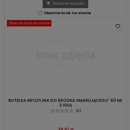
Dodaj do koszyka


Obecnie brak na stanie
Obecnie brak na stanie
favorite_border
BUTELKA INFUZYJNA DO ŚRODKA SMARUJĄCEGO` 60 ML
Z IGŁĄ
(0)
Cena
39,61 zł