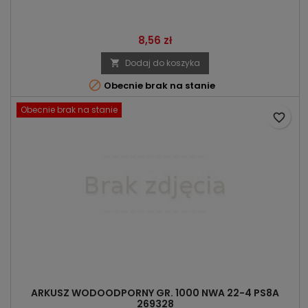
Cena
8,56 zł
Dodaj do koszyka


Obecnie brak na stanie
Obecnie brak na stanie
favorite_border
ARKUSZ WODOODPORNY GR. 1000 NWA 22-4 PS8A
269328