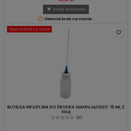
Dodaj do koszyka


Obecnie brak na stanie
Obecnie brak na stanie
favorite_border
BUTELKA INFUZYJNA DO ŚRODKA SMARUJĄCEGO` 15 ML Z
IGŁĄ
(0)