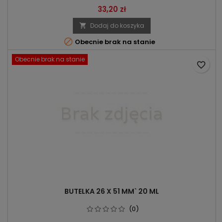
Cena
33,20 zł
Dodaj do koszyka


Obecnie brak na stanie
Obecnie brak na stanie
favorite_border
BUTELKA 26 X 51 MM` 20 ML
(0)