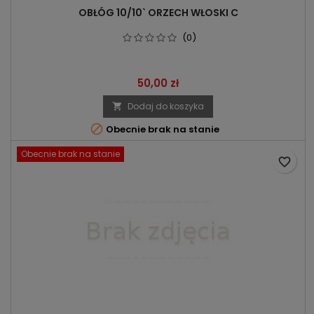
OBŁÓG 10/10` ORZECH WŁOSKI C
(0)
Cena
50,00 zł
Dodaj do koszyka


Obecnie brak na stanie
Obecnie brak na stanie
favorite_border