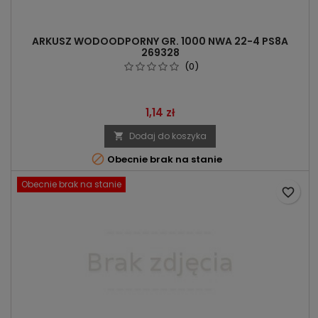
ARKUSZ WODOODPORNY GR. 1000 NWA 22-4 PS8A
269328
(0)
Cena
1,14 zł
Dodaj do koszyka


Obecnie brak na stanie
Obecnie brak na stanie
favorite_border