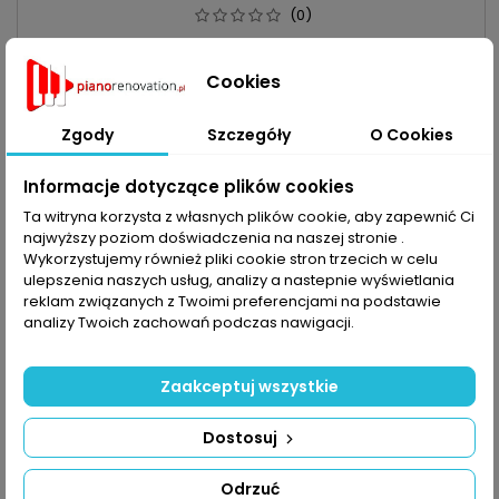
(0)
Cookies
Cena
1,14 zł
Dodaj do koszyka

Zgody
Szczegóły
O Cookies

Obecnie brak na stanie
Informacje dotyczące plików cookies
Obecnie brak na stanie
favorite_border
Ta witryna korzysta z własnych plików cookie, aby zapewnić Ci
najwyższy poziom doświadczenia na naszej stronie .
Wykorzystujemy również pliki cookie stron trzecich w celu
ulepszenia naszych usług, analizy a nastepnie wyświetlania
reklam związanych z Twoimi preferencjami na podstawie
analizy Twoich zachowań podczas nawigacji.
Zaakceptuj wszystkie
Dostosuj
Odrzuć
OKLEINA` ORZECH WŁOSKI` KOLOR LE3` DŁUGI