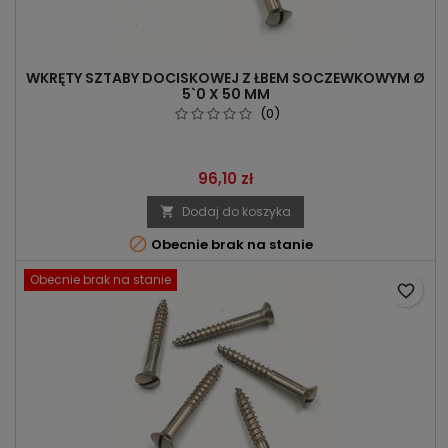
WKRĘTY SZTABY DOCISKOWEJ Z ŁBEM SOCZEWKOWYM Ø
5`0 X 50 MM
(0)
Cena
96,10 zł
Dodaj do koszyka


Obecnie brak na stanie
Obecnie brak na stanie
favorite_border