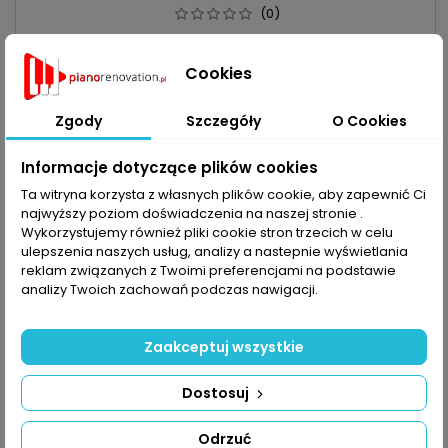
(0)
Cookies
Cena
34,96 zł
Dodaj do koszyka

Zgody
Szczegóły
O Cookies

Obecnie brak na stanie
Informacje dotyczące plików cookies
Obecnie brak na stanie
favorite_border
Ta witryna korzysta z własnych plików cookie, aby zapewnić Ci
najwyższy poziom doświadczenia na naszej stronie .
Wykorzystujemy również pliki cookie stron trzecich w celu
ulepszenia naszych usług, analizy a nastepnie wyświetlania
reklam związanych z Twoimi preferencjami na podstawie
analizy Twoich zachowań podczas nawigacji.
Zaakceptuj wszystkie
Dostosuj
Odrzuć
WKRĘT DO DREWNA MOSIĘŻNY` SZCZELINOWY Ø 4`5 X 16