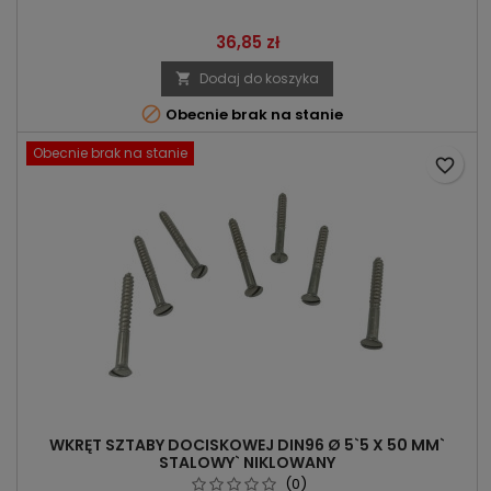
Cena
36,85 zł
Dodaj do koszyka


Obecnie brak na stanie
Obecnie brak na stanie
favorite_border
WKRĘT SZTABY DOCISKOWEJ DIN96 Ø 5`5 X 50 MM`
STALOWY` NIKLOWANY
(0)