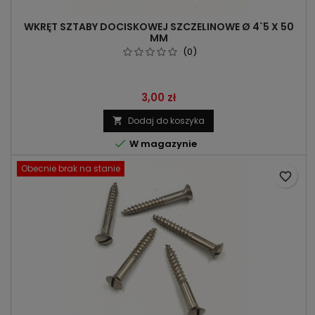
WKRĘT SZTABY DOCISKOWEJ SZCZELINOWE Ø 4`5 X 50
MM
(0)
Cena
3,00 zł
Dodaj do koszyka


W magazynie
Obecnie brak na stanie
favorite_border