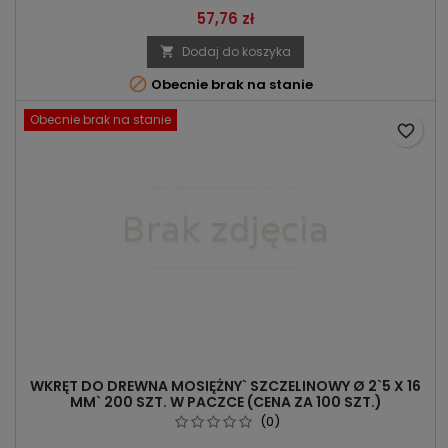
Cena
57,76 zł
Dodaj do koszyka


Obecnie brak na stanie
Obecnie brak na stanie
favorite_border
WKRĘT DO DREWNA MOSIĘŻNY` SZCZELINOWY Ø 2`5 X 16
MM` 200 SZT. W PACZCE (CENA ZA 100 SZT.)
(0)