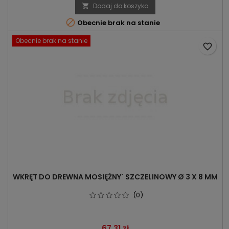
Dodaj do koszyka


Obecnie brak na stanie
Obecnie brak na stanie
favorite_border
WKRĘT DO DREWNA MOSIĘŻNY` SZCZELINOWY Ø 3 X 8 MM
(0)
Cena
67,31 zł