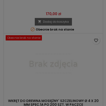
Cena
170,00 zł
Dodaj do koszyka


Obecnie brak na stanie
Obecnie brak na stanie
favorite_border
WKRĘT DO DREWNA MOSIĘŻNY` SZCZELINOWY Ø 4 X 20
MM SPEC.1A PO 200 SZT. W PACZCE