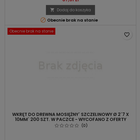
Dodaj do koszyka


Obecnie brak na stanie
Obecnie brak na stanie
favorite_border
WKRĘT DO DREWNA MOSIĘŻNY` SZCZELINOWY Ø 2`7 X
10MM` 200 SZT. W PACZCE - WYCOFANO Z OFERTY
(0)