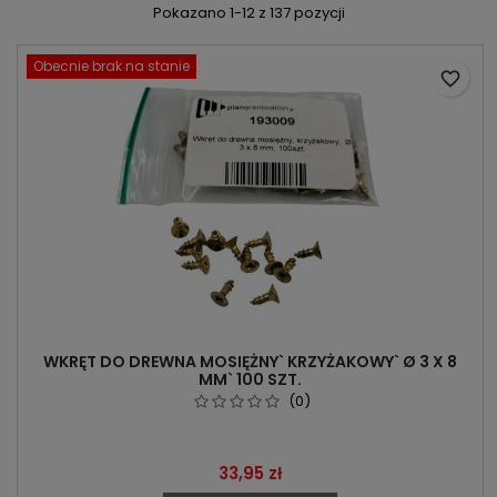
Pokazano 1-12 z 137 pozycji
Obecnie brak na stanie
favorite_border
WKRĘT DO DREWNA MOSIĘŻNY` KRZYŻAKOWY` Ø 3 X 8
MM` 100 SZT.
(0)
Cena
33,95 zł