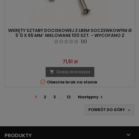
WKRĘTY SZTABY DOCISKOWEJ Z ŁBEM SOCZEWKOWYM Ø
5`0 X 65 MM` NIKLOWANE 100 SZT. - WYCOFANO Z
OFERTY
(0)
Cena
71,51 zł
Dodaj do koszyka


Obecnie brak na stanie
1
2
3
…
12
Następny

POWRÓT DO GÓRY


PRODUKTY