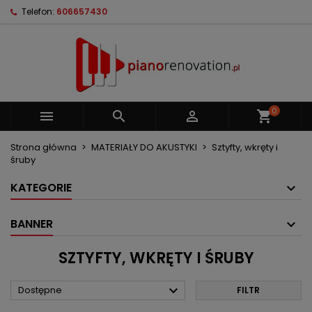
Telefon:
606657430
×
×
×
×
Moje listy życzeń
((modalTitle))
Utwórz listę życzeń
Zaloguj się
Utwórz nową listę
add_circle_outline
((confirmMessage))
Musisz być zalogowany by zapisać produkty na
Nazwa listy życzeń
swojej liście życzeń.
((cancelText))
((modalDeleteText))
0



shopping_cart
Anuluj
Zaloguj się
Anuluj
Utwórz listę życzeń
Strona główna
MATERIAŁY DO AKUSTYKI
Sztyfty, wkręty i
śruby
KATEGORIE
BANNER
SZTYFTY, WKRĘTY I ŚRUBY

Dostępne
FILTR