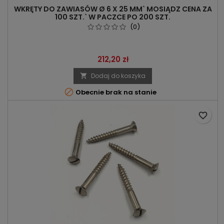
WKRĘTY DO ZAWIASÓW Ø 6 X 25 MM` MOSIĄDZ CENA ZA
100 SZT.` W PACZCE PO 200 SZT.
(0)
Cena
212,20 zł
Dodaj do koszyka


Obecnie brak na stanie
favorite_border