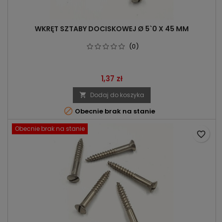
WKRĘT SZTABY DOCISKOWEJ Ø 5`0 X 45 MM
(0)
Cena
1,37 zł
Dodaj do koszyka


Obecnie brak na stanie
Obecnie brak na stanie
favorite_border