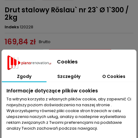
Drut stalowy Röslau` nr 23` Ø 1`300 /
2kg
Indeks
120228
169,84 zł
Brutto
Dodaj do koszyka
Ilość

Cookies

Ostatnie sztuki w magazynie
Zgody
Szczegóły
O Cookies
Udostępnij
Informacje dotyczące plików cookies
Ta witryna korzysta z własnych plików cookie, aby zapewnić Ci
najwyższy poziom doświadczenia na naszej stronie .
OPIS
SZCZEGÓŁY PRODUKTU
Wykorzystujemy również pliki cookie stron trzecich w celu
ulepszenia naszych usług, analizy a nastepnie wyświetlania
Drut stalowy Roslau nr 23 Ø 1,300 / 2kg, ok. 192 mb drutu na szpuli,
reklam związanych z Twoimi preferencjami na podstawie
wytrzymałość na rozciąganie 210 kg/mm2, przekrój drutu 1,2270
analizy Twoich zachowań podczas nawigacji.
mm2