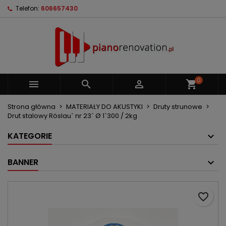
Telefon:
606657430
×
×
×
Moje listy życzeń
Utwórz listę życzeń
Zaloguj się
Utwórz nową listę
add_circle_outline
Musisz być zalogowany by zapisać produkty na
Nazwa listy życzeń
swojej liście życzeń.
0



shopping_cart
Anuluj
Zaloguj się
Anuluj
Utwórz listę życzeń
Strona główna
MATERIAŁY DO AKUSTYKI
Druty strunowe
Drut stalowy Röslau` nr 23` Ø 1`300 / 2kg
KATEGORIE
BANNER
favorite_border