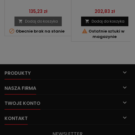
Cena
Cena
135,23 zł
202,83 zł
Dodaj do koszyka
Dodaj do koszyka




Obecnie brak na stanie
Ostatnie sztuki w
magazynie

PRODUKTY

NASZA FIRMA

TWOJE KONTO

KONTAKT
NEWSLETTER