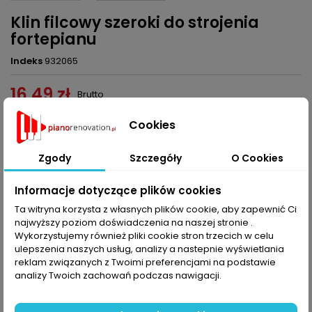
Klin filcowy szeroki do strojenia
fortepianu
Indeks
932065
16,49 zł
Brutto
Dodaj do koszyka
Cookies
Ilość

Zgody
Szczegóły
O Cookies
Udostępnij
Informacje dotyczące plików cookies
Ta witryna korzysta z własnych plików cookie, aby zapewnić Ci
OPIS
SZCZEGÓŁY PRODUKTU
najwyższy poziom doświadczenia na naszej stronie .
Wykorzystujemy również pliki cookie stron trzecich w celu
ulepszenia naszych usług, analizy a nastepnie wyświetlania
Klin filcowy szeroki do strojenia fortepianu
reklam związanych z Twoimi preferencjami na podstawie
80 x 30 x 14 mm
analizy Twoich zachowań podczas nawigacji.
KOMENTARZE (0)
Oceń