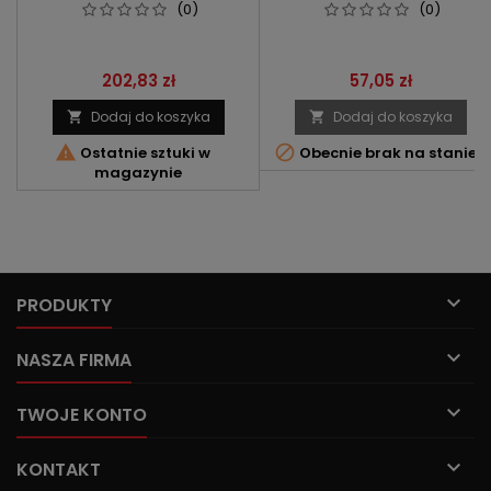
(0)
(0)
Cena
Cena
202,83 zł
57,05 zł
Dodaj do koszyka
Dodaj do koszyka




Ostatnie sztuki w
Obecnie brak na stanie
magazynie

PRODUKTY

NASZA FIRMA

TWOJE KONTO

KONTAKT