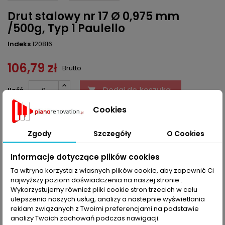
Drut stalowy nr 17 Ø 0,975 mm
/500g, Typ 1 Paulello
Indeks
120816
106,79 zł
Brutto
Dodaj do koszyka
Ilość


Cookies
Ostatnie sztuki w magazynie
Zgody
Szczegóły
O Cookies
Udostępnij
Informacje dotyczące plików cookies
Ta witryna korzysta z własnych plików cookie, aby zapewnić Ci
OPIS
SZCZEGÓŁY PRODUKTU
najwyższy poziom doświadczenia na naszej stronie .
Wykorzystujemy również pliki cookie stron trzecich w celu
Typ 1 - romantyczny, brzmienie podobne do wiolonczeli.
ulepszenia naszych usług, analizy a nastepnie wyświetlania
Przeznaczone raczej do instrumentów wyprodukowanych w
reklam związanych z Twoimi preferencjami na podstawie
latach od około 1840 do 1870.
analizy Twoich zachowań podczas nawigacji.
Granica rozerwania struny leży pomiędzy 1200 do 1900 Newton