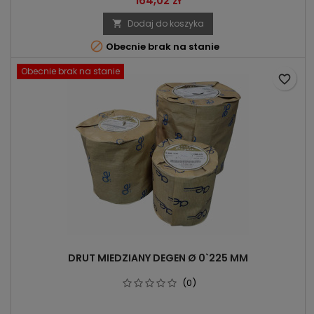
164,02 zł
Dodaj do koszyka


Obecnie brak na stanie
Obecnie brak na stanie
favorite_border
DRUT MIEDZIANY DEGEN Ø 0`225 MM
(0)