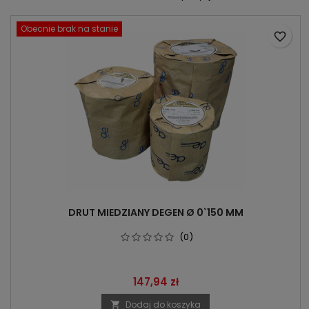
Obecnie brak na stanie
favorite_border
DRUT MIEDZIANY DEGEN Ø 0`150 MM
(0)
Cena
147,94 zł
Dodaj do koszyka
