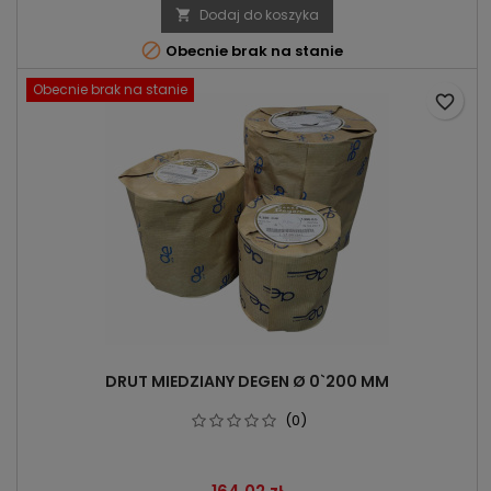
Dodaj do koszyka


Obecnie brak na stanie
Obecnie brak na stanie
favorite_border
DRUT MIEDZIANY DEGEN Ø 0`200 MM
(0)
Cena