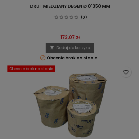
DRUT MIEDZIANY DEGEN Ø 0`350 MM
(0)
Cena
173,07 zł
Dodaj do koszyka


Obecnie brak na stanie
Obecnie brak na stanie
favorite_border