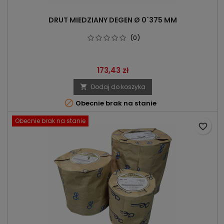
DRUT MIEDZIANY DEGEN Ø 0`375 MM
(0)
Cena
173,43 zł
Dodaj do koszyka


Obecnie brak na stanie
Obecnie brak na stanie
favorite_border