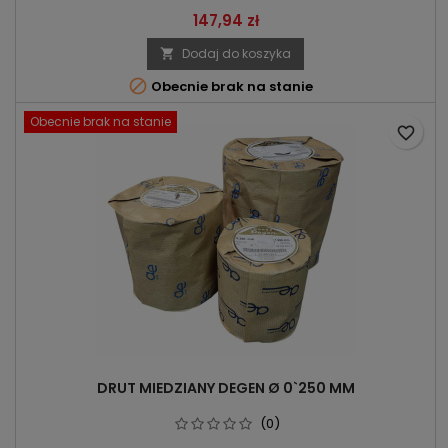
Cena
147,94 zł
Dodaj do koszyka


Obecnie brak na stanie
Obecnie brak na stanie
favorite_border
DRUT MIEDZIANY DEGEN Ø 0`250 MM
(0)