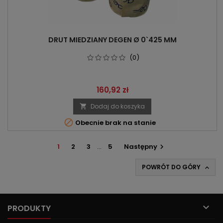
DRUT MIEDZIANY DEGEN Ø 0`425 MM
(0)
Cena
160,92 zł
Dodaj do koszyka


Obecnie brak na stanie
1
2
3
…
5
Następny

POWRÓT DO GÓRY


PRODUKTY