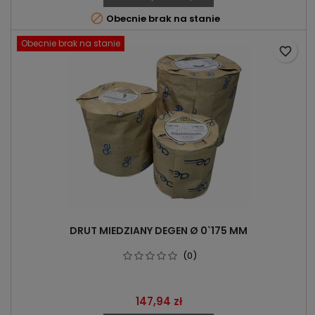

Obecnie brak na stanie
Obecnie brak na stanie
favorite_border
DRUT MIEDZIANY DEGEN Ø 0`175 MM
(0)
Cena
147,94 zł