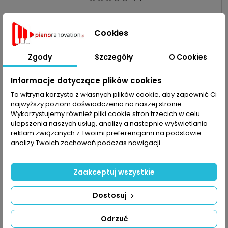
Cena
147,94 zł
Cookies
Dodaj do koszyka

Zgody
Szczegóły
O Cookies

Obecnie brak na stanie
Informacje dotyczące plików cookies
Obecnie brak na stanie
favorite_border
Ta witryna korzysta z własnych plików cookie, aby zapewnić Ci
najwyższy poziom doświadczenia na naszej stronie .
Wykorzystujemy również pliki cookie stron trzecich w celu
ulepszenia naszych usług, analizy a nastepnie wyświetlania
reklam związanych z Twoimi preferencjami na podstawie
analizy Twoich zachowań podczas nawigacji.
Zaakceptuj wszystkie
Dostosuj
DRUT MIEDZIANY DEGEN Ø 0`300 MM
Odrzuć