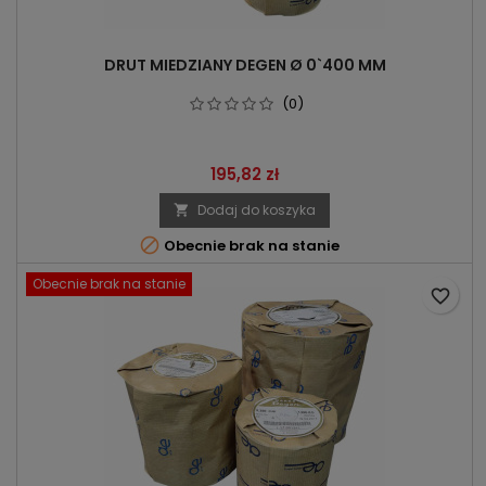
DRUT MIEDZIANY DEGEN Ø 0`400 MM
(0)
Cena
195,82 zł
Dodaj do koszyka


Obecnie brak na stanie
Obecnie brak na stanie
favorite_border