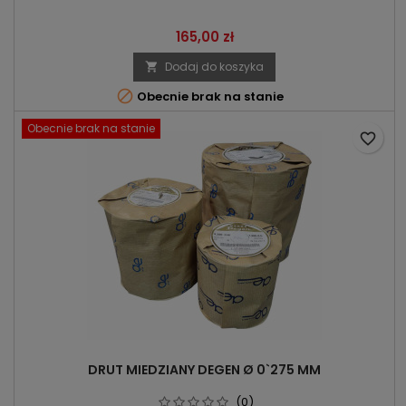
Cena
165,00 zł
Dodaj do koszyka


Obecnie brak na stanie
Obecnie brak na stanie
favorite_border
DRUT MIEDZIANY DEGEN Ø 0`275 MM
(0)