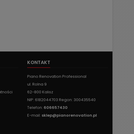
KONTAKT
Piano Renovation Professional
ul. Rolna 9
atności
62-800 Kalisz
NIP: 6182044703 Regon: 300435540
Telefon:
606657430
E-mail:
sklep@pianorenovation.pl