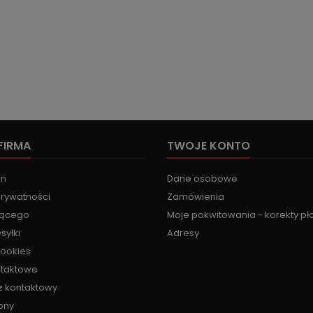
FIRMA
TWOJE KONTO
in
Dane osobowe
prywatności
Zamówienia
jącego
Moje pokwitowania - korekty pł
syłki
Adresy
cookies
ntaktowe
z kontaktowy
ony