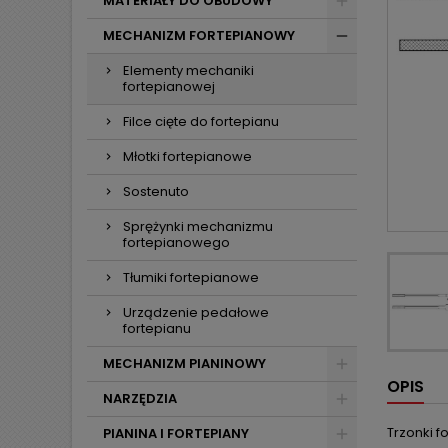
MATERIAŁY DO OBUDOWY
MECHANIZM FORTEPIANOWY
Elementy mechaniki
fortepianowej
Filce cięte do fortepianu
Młotki fortepianowe
Sostenuto
Sprężynki mechanizmu
fortepianowego
Tłumiki fortepianowe
Urządzenie pedałowe
fortepianu
MECHANIZM PIANINOWY
OPIS
NARZĘDZIA
Trzonki f
PIANINA I FORTEPIANY