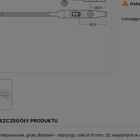

Osta
Udostępn
SZCZEGÓŁY PRODUKTU
ortepianowe, grab, Baldwin - stary typ, rolki Ø 10 mm, 20 zwężanych 