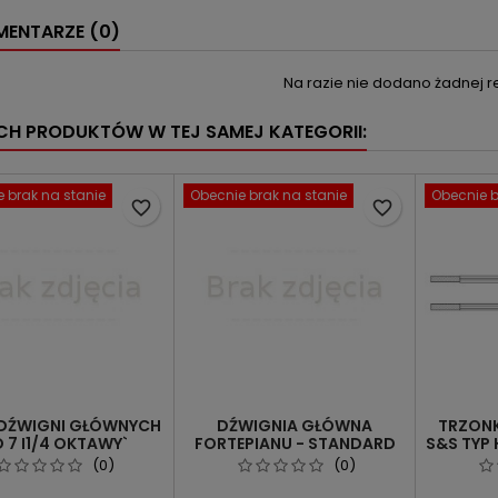
ENTARZE (0)
Na razie nie dodano żadnej re
YCH PRODUKTÓW W TEJ SAMEJ KATEGORII:
 brak na stanie
Obecnie brak na stanie
Obecnie b
favorite_border
favorite_border
 DŹWIGNI GŁÓWNYCH
DŹWIGNIA GŁÓWNA
TRZONK
 7 I1/4 OKTAWY`
FORTEPIANU - STANDARD
S&S TYP
ONA DO MOD S` M`O
(0)
(0)