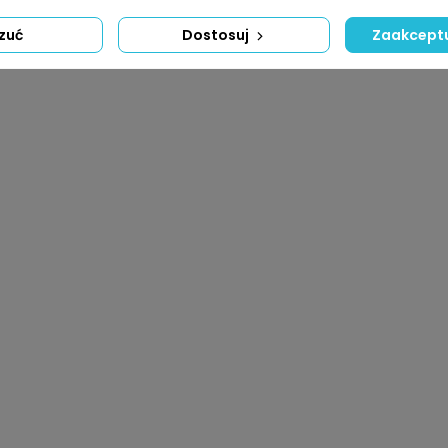
zuć
Dostosuj
Zaakceptu