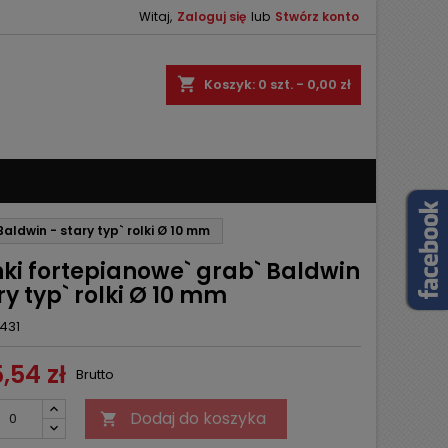
Witaj,
Zaloguj się
lub
Stwórz konto
×
×
×
shopping_cart
Koszyk:
0
szt. - 0,00 zł
ę
ń
aldwin - stary typ` rolki Ø 10 mm
nki fortepianowe` grab` Baldwin
ry typ` rolki Ø 10 mm
431
,54 zł
Brutto
Dodaj do koszyka
