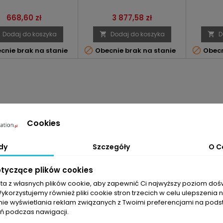
Cena
Cena
668,60 zł
3 877,58 zł
Dodaj do koszyka
Dodaj do koszyka
D




cnie brak na stanie
Obecnie brak na stanie
Obecn
Cookies
dy
Szczegóły
O C
otyczące plików cookies
sta z własnych plików cookie, aby zapewnić Ci najwyższy poziom do
Wykorzystujemy również pliki cookie stron trzecich w celu ulepszenia 
nie wyświetlania reklam związanych z Twoimi preferencjami na pods
 podczas nawigacji.