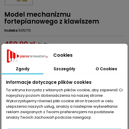
Model mechanizmu
fortepianowego z klawiszem
Indeks
505170
450,00 zł
Brutto
Cookies
Dodaj do koszyka
Ilość


Zgody
Szczegóły
O Cookies
Ostatnie sztuki w magazynie
Informacje dotyczące plików cookies
Udostępnij
Ta witryna korzysta z własnych plików cookie, aby zapewnić Ci
najwyższy poziom doświadczenia na naszej stronie .
Wykorzystujemy również pliki cookie stron trzecich w celu
OPIS
SZCZEGÓŁY PRODUKTU
ulepszenia naszych usług, analizy a nastepnie wyświetlania
reklam związanych z Twoimi preferencjami na podstawie
Model mechanizmu fortepianowego z klawiszem
analizy Twoich zachowań podczas nawigacji.