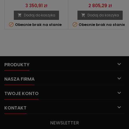
Cena
Cena
3 350,91 zł
2 805,29 zł
Dodaj do koszyka
Dodaj do koszyka




Obecnie brak na stanie
Obecnie brak na stanie

PRODUKTY

NASZA FIRMA

TWOJE KONTO

KONTAKT
NEWSLETTER