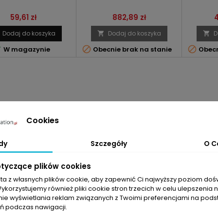
Cena
Cena
59,61 zł
882,89 zł
4
Dodaj do koszyka
Dodaj do koszyka
D





W magazynie
Obecnie brak na stanie
Obecn
Cookies
dy
Szczegóły
O C
otyczące plików cookies
sta z własnych plików cookie, aby zapewnić Ci najwyższy poziom do
Wykorzystujemy również pliki cookie stron trzecich w celu ulepszenia 
nie wyświetlania reklam związanych z Twoimi preferencjami na pods
 podczas nawigacji.