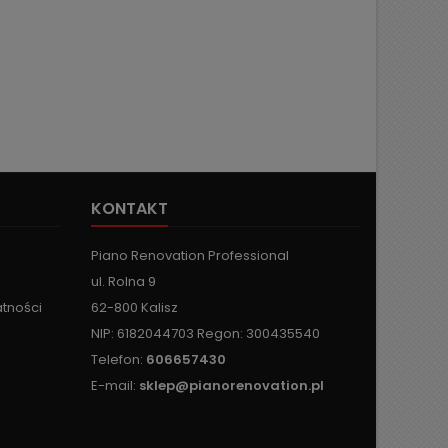
KONTAKT
Piano Renovation Professional
ul. Rolna 9
atności
62-800 Kalisz
NIP: 6182044703 Regon: 300435540
Telefon:
606657430
E-mail:
sklep@pianorenovation.pl