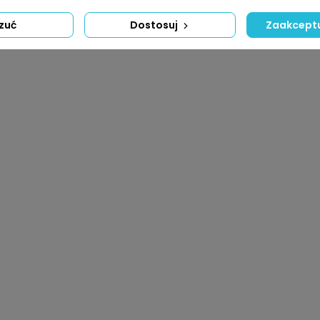
zuć
Dostosuj
Zaakceptu