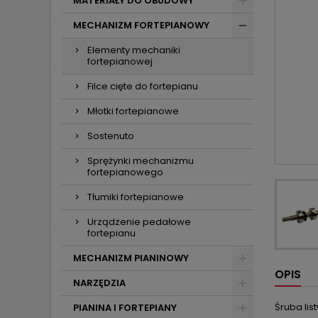
MATERIAŁY DO OBUDOWY
MECHANIZM FORTEPIANOWY
Elementy mechaniki
fortepianowej
Filce cięte do fortepianu
Młotki fortepianowe
Sostenuto
Sprężynki mechanizmu
fortepianowego
Tłumiki fortepianowe
Urządzenie pedałowe
fortepianu
MECHANIZM PIANINOWY
OPIS
NARZĘDZIA
Śruba lis
PIANINA I FORTEPIANY