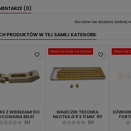
ENTARZE (0)
Na razie nie dodano żadnej re
YCH PRODUKTÓW W TEJ SAMEJ KATEGORII:
Obecnie brak na stanie
Obecnie b
favorite_border
favorite_border
AS Z WIDEŁKAMI DO
WAŁECZEK TRZONKA
DŹWIGNI
COWANIA BELKI
MŁOTKA Ø 8 X 11 MM` 90
FORT
TŁUMIKOWEJ
SZT.
(0)
(0)