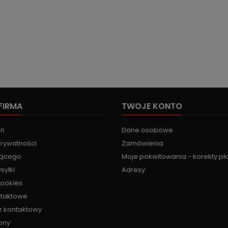
FIRMA
TWOJE KONTO
in
Dane osobowe
prywatności
Zamówienia
jącego
Moje pokwitowania - korekty pł
syłki
Adresy
cookies
ntaktowe
z kontaktowy
ony