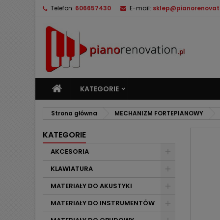
Telefon:
606657430
E-mail:
sklep@pianorenovati
M
U
Z
add_circle_outline
Mu
Na
KATEGORIE
Strona główna
MECHANIZM FORTEPIANOWY
KATEGORIE
AKCESORIA
KLAWIATURA
MATERIAŁY DO AKUSTYKI
MATERIAŁY DO INSTRUMENTÓW