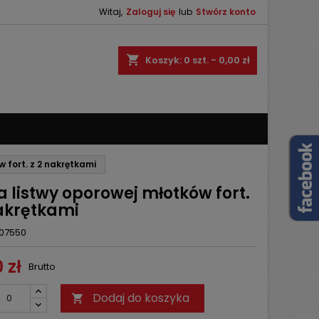
Witaj,
Zaloguj się
lub
Stwórz konto
×
×
×
shopping_cart
Koszyk:
0
szt. - 0,00 zł
ę
ń
 fort. z 2 nakrętkami
 listwy oporowej młotków fort.
nakrętkami
07550
 zł
Brutto
Dodaj do koszyka
