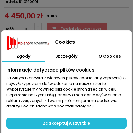
Indeks
R110160001
4 450,00 zł
Brutto
Dodaj do koszyka
Ilość


Ostatnie sztuki w magazynie
Cookies
Udostępnij
Zgody
Szczegóły
O Cookies
Informacje dotyczące plików cookies
OPIS
SZCZEGÓŁY PRODUKTU
Ta witryna korzysta z własnych plików cookie, aby zapewnić Ci
najwyższy poziom doświadczenia na naszej stronie .
Wykorzystujemy również pliki cookie stron trzecich w celu
88 szt. +1, bez sprężynek
ulepszenia naszych usług, analizy a nastepnie wyświetlania
reklam związanych z Twoimi preferencjami na podstawie
KOMENTARZE (0)
Oceń
analizy Twoich zachowań podczas nawigacji.
Na razie nie dodano żadnej recenzji.
Zaakceptuj wszystkie
16 INNYCH PRODUKTÓW W TEJ SAMEJ KATEGORII:
>