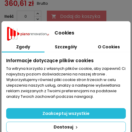
360,61 zł
Brutto
Dodaj do koszyka
Ilość


Ostatnie sztuki w magazynie
Cookies
Udostępnij
Zgody
Szczegóły
O Cookies
Informacje dotyczące plików cookies
OPIS
SZCZEGÓŁY PRODUKTU
Ta witryna korzysta z własnych plików cookie, aby zapewnić Ci
najwyższy poziom doświadczenia na naszej stronie .
Śruba abnika niklowana, 100 szt.
Wykorzystujemy również pliki cookie stron trzecich w celu
ulepszenia naszych usług, analizy a nastepnie wyświetlania
KOMENTARZE (0)
reklam związanych z Twoimi preferencjami na podstawie
Oceń
analizy Twoich zachowań podczas nawigacji.
Na razie nie dodano żadnej recenzji.
Zaakceptuj wszystkie
16 INNYCH PRODUKTÓW W TEJ SAMEJ KATEGORII:
>
<
Dostosuj