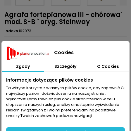
Agrafa fortepianowa III - chórowa`
mod. S-B ` oryg. Steinway
Indeks
102073
20,00 zł
Brutto
Cookies
Dodaj do koszyka
Ilość

Zgody
Szczegóły
O Cookies
Udostępnij
Informacje dotyczące plików cookies
Ta witryna korzysta z własnych plików cookie, aby zapewnić Ci
najwyższy poziom doświadczenia na naszej stronie .
OPIS
SZCZEGÓŁY PRODUKTU
Wykorzystujemy również pliki cookie stron trzecich w celu
ulepszenia naszych usług, analizy a nastepnie wyświetlania
reklam związanych z Twoimi preferencjami na podstawie
Agrafa fortepianowa III - chórowa, mod. S-B , oryg. Steinway
analizy Twoich zachowań podczas nawigacji.
KOMENTARZE (0)
Oceń