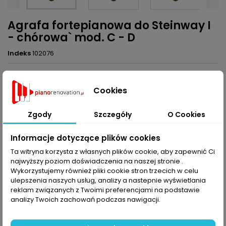
Agrafa fortepianowa do Steinway I
- chórowa` mod. C - D
Indeks
102076
24,06 zł
Brutto
Cookies
Dodaj do koszyka
Ilość

Zgody
Szczegóły
O Cookies
Udostępnij
Informacje dotyczące plików cookies
Ta witryna korzysta z własnych plików cookie, aby zapewnić Ci
najwyższy poziom doświadczenia na naszej stronie .
OPIS
SZCZEGÓŁY PRODUKTU
Wykorzystujemy również pliki cookie stron trzecich w celu
ulepszenia naszych usług, analizy a nastepnie wyświetlania
reklam związanych z Twoimi preferencjami na podstawie
Agrafa fortepianowa I- chórowa, mod. S&S, cena za 1 szt.
analizy Twoich zachowań podczas nawigacji.
KOMENTARZE (0)
Oceń