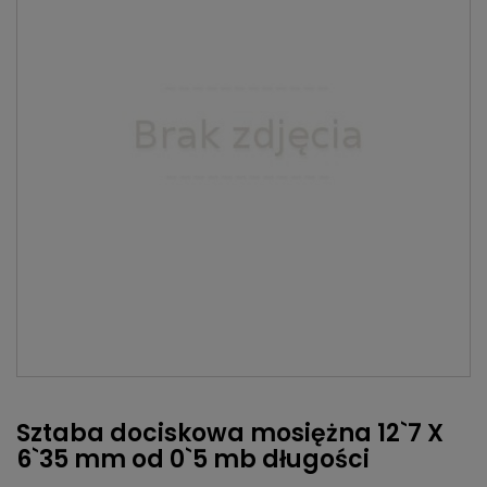
Sztaba dociskowa mosiężna 12`7 X
6`35 mm od 0`5 mb długości