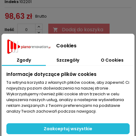
Indeks
102201
98,63 zł
Brutto
Dodaj do koszyka
Ilość


Ostatnie sztuki w magazynie
Cookies
Udostępnij
Zgody
Szczegóły
O Cookies
Informacje dotyczące plików cookies
OPIS
SZCZEGÓŁY PRODUKTU
Ta witryna korzysta z własnych plików cookie, aby zapewnić Ci
najwyższy poziom doświadczenia na naszej stronie .
Sztaba dociskowa mosiężna 12,7 X 6,35 mm ominimalna ilość 0,5
Wykorzystujemy również pliki cookie stron trzecich w celu
mb dł.
ulepszenia naszych usług, analizy a nastepnie wyświetlania
reklam związanych z Twoimi preferencjami na podstawie
analizy Twoich zachowań podczas nawigacji.
KOMENTARZE (0)
Oceń
Na razie nie dodano żadnej recenzji.
Zaakceptuj wszystkie