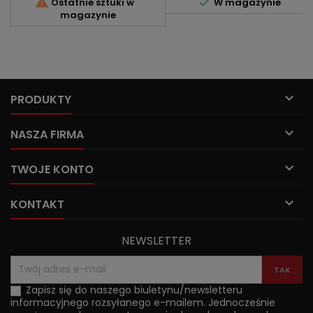


Ostatnie sztuki w
W magazynie
magazynie

PRODUKTY

NASZA FIRMA

TWOJE KONTO

KONTAKT
NEWSLETTER
Zapisz się do naszego biuletynu/newsletteru
informacyjnego rozsyłanego e-mailem. Jednocześnie