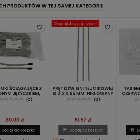
YCH PRODUKTÓW W TEJ SAMEJ KATEGORII:
Obecnie brak na stanie
favorite_border
favorite_border
EMKI ŚCIĄGAJĄCE Z
PRĘT DŹWIGNI TŁUMIKOWEJ
TASIEM
ONYM JĘZYCZKIEM,
Ø 2`2 X 65 MM` NIKLOWANY
CZERWO
MODEL RENNER
(0)
(0)
Cena
Cena
80,00 zł
61,57 zł
Dodaj do koszyka
Dodaj do koszyka
D

