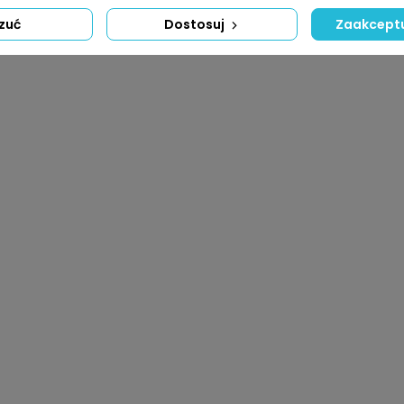
zuć
Dostosuj
Zaakceptu