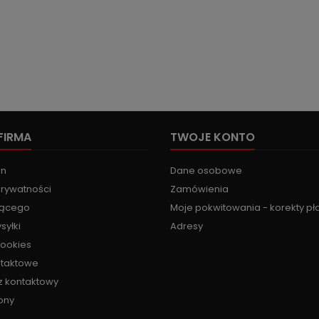
FIRMA
TWOJE KONTO
in
Dane osobowe
prywatności
Zamówienia
jącego
Moje pokwitowania - korekty pł
syłki
Adresy
cookies
ntaktowe
z kontaktowy
ony