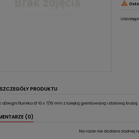

Osta
Udostępn
SZCZEGÓŁY PRODUKTU
dźwigni tłumika Ø 10 x 7/15 mm z tulejką gwintowaną i stalową śrubą.
ENTARZE (0)
Na razie nie dodano żadnej re