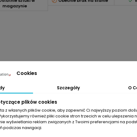


statnie sztuki w
Obecnie brak na stanie
W
magazynie
Cookies
dy
Szczegóły
O C
otyczące plików cookies
sta z własnych plików cookie, aby zapewnić Ci najwyższy poziom do
Wykorzystujemy również pliki cookie stron trzecich w celu ulepszenia 
nie wyświetlania reklam związanych z Twoimi preferencjami na pods
 podczas nawigacji.