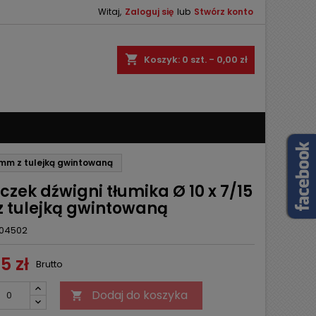
Witaj,
Zaloguj się
lub
Stwórz konto
×
×
×
shopping_cart
Koszyk:
0
szt. - 0,00 zł
ę
ń
5 mm z tulejką gwintowaną
zek dźwigni tłumika Ø 10 x 7/15
 tulejką gwintowaną
04502
5 zł
Brutto
Dodaj do koszyka
