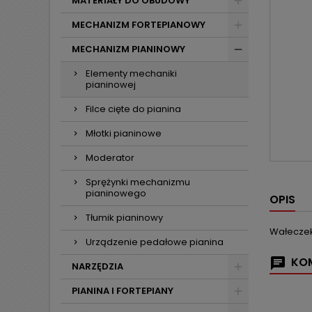
MATERIAŁY DO OBUDOWY
MECHANIZM FORTEPIANOWY
MECHANIZM PIANINOWY
Elementy mechaniki
pianinowej
Filce cięte do pianina
Młotki pianinowe
Moderator
Sprężynki mechanizmu
pianinowego
OPIS
Tłumik pianinowy
Wałeczek 
Urządzenie pedałowe pianina
KOM
NARZĘDZIA
PIANINA I FORTEPIANY