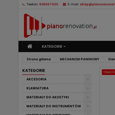
Telefon:
606657430
E-mail:
sklep@pianorenovati
M
U
Z
add_circle_outline
Mu
Na
KATEGORIE
Strona główna
MECHANIZM PIANINOWY
Ele
KATEGORIE
Obecnie
AKCESORIA
KLAWIATURA
MATERIAŁY DO AKUSTYKI
MATERIAŁY DO INSTRUMENTÓW