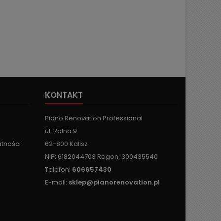
KONTAKT
Piano Renovation Professional
ul. Rolna 9
atności
62-800 Kalisz
NIP: 6182044703 Regon: 300435540
Telefon:
606657430
E-mail:
sklep@pianorenovation.pl