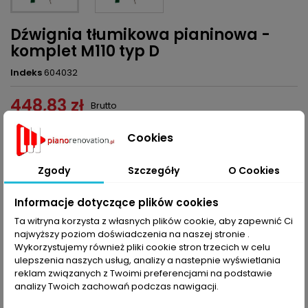
Dźwignia tłumikowa pianinowa -
komplet M110 typ D
Indeks
604032
448,83 zł
Brutto
Dodaj do koszyka
Ilość

Cookies

Ostatnie sztuki w magazynie
Zgody
Szczegóły
O Cookies
Udostępnij
Informacje dotyczące plików cookies
Ta witryna korzysta z własnych plików cookie, aby zapewnić Ci
najwyższy poziom doświadczenia na naszej stronie .
OPIS
SZCZEGÓŁY PRODUKTU
Wykorzystujemy również pliki cookie stron trzecich w celu
ulepszenia naszych usług, analizy a nastepnie wyświetlania
reklam związanych z Twoimi preferencjami na podstawie
Dźwignia tłumikowa komplet, 29 szt. bas i 41 szt. wiolin
analizy Twoich zachowań podczas nawigacji.
długość dźwigni z prętem 150 mm