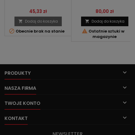
Cena
Cena
45,33 zł
80,00 zł
Dodaj do koszyka
Dodaj do koszyka




Obecnie brak na stanie
Ostatnie sztuki w
magazynie

PRODUKTY

NASZA FIRMA

TWOJE KONTO

KONTAKT
NEWSLETTER