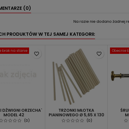
ENTARZE (0)
Na razie nie dodano żadnej re
YCH PRODUKTÓW W TEJ SAMEJ KATEGORII:
 brak na stanie
Obecnie b
favorite_border
favorite_border
I DŹWIGNI ORZECHA`
TRZONKI MŁOTKA
ŚRU
MODEL 42
PIANINOWEGO Ø 5,65 X 130
M
MM, GRAB
PIANINO
(0)
(0)