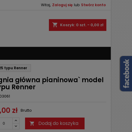
Witaj,
Zaloguj się
lub
Stwórz konto
×
×
×
shopping_cart
Koszyk:
0
szt. - 0,00 zł
ę
ń
25 typu Renner
gnia główna pianinowa` model
typu Renner
03061
,00 zł
Brutto
Dodaj do koszyka
