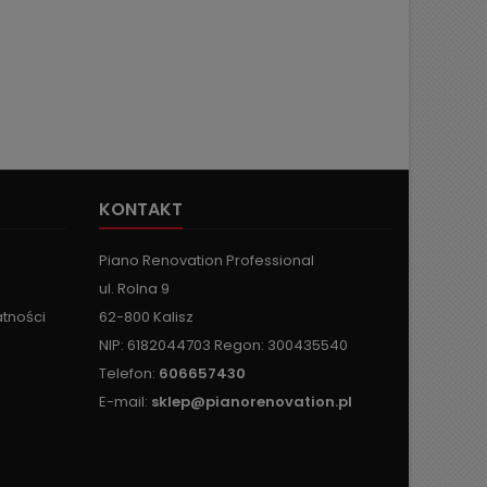
KONTAKT
Piano Renovation Professional
ul. Rolna 9
atności
62-800 Kalisz
NIP: 6182044703 Regon: 300435540
Telefon:
606657430
E-mail:
sklep@pianorenovation.pl