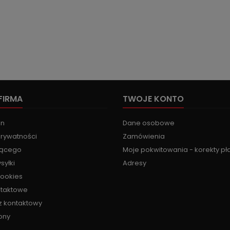
FIRMA
TWOJE KONTO
in
Dane osobowe
prywatności
Zamówienia
jącego
Moje pokwitowania - korekty pł
syłki
Adresy
cookies
ntaktowe
z kontaktowy
ony