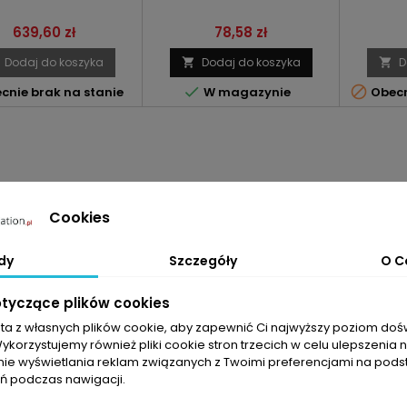
Cena
Cena
639,60 zł
78,58 zł
Dodaj do koszyka
Dodaj do koszyka
D




cnie brak na stanie
W magazynie
Obecn
Cookies
dy
Szczegóły
O C
otyczące plików cookies
sta z własnych plików cookie, aby zapewnić Ci najwyższy poziom do
Wykorzystujemy również pliki cookie stron trzecich w celu ulepszenia 
nie wyświetlania reklam związanych z Twoimi preferencjami na pods
 podczas nawigacji.