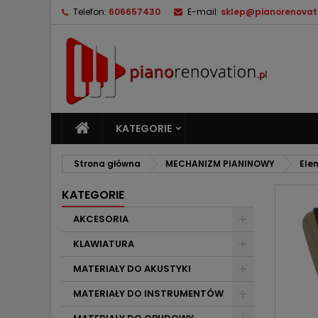
Telefon:
606657430
E-mail:
sklep@pianorenovati
M
U
Z
add_circle_outline
Mu
Na
KATEGORIE
Strona główna
MECHANIZM PIANINOWY
Ele
KATEGORIE
AKCESORIA
KLAWIATURA
MATERIAŁY DO AKUSTYKI
MATERIAŁY DO INSTRUMENTÓW