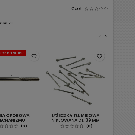
Oceń
cenzji.
<
>
rak na stanie
Obecnie bra
favorite_border
favorite_border
BA OPOROWA
ŁYŻECZKA TŁUMIKOWA
WIDEŁKI D
ECHANIZMU
NIKLOWANA DŁ. 39 MM
Z PODKŁA
WEGO Z MOSIĘŻNĄ
(0)
(0)
NAKRĘTKĄ