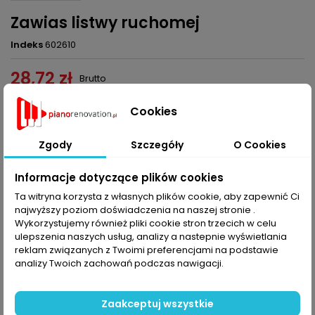
Zawias listwy ruchomej
Indeks
602610
28,72 zł
Brutto
Dodaj do koszyka
Ilość

Cookies
Zgody
Szczegóły
O Cookies
Udostępnij
Informacje dotyczące plików cookies
Ta witryna korzysta z własnych plików cookie, aby zapewnić Ci
OPIS
SZCZEGÓŁY PRODUKTU
najwyższy poziom doświadczenia na naszej stronie .
Wykorzystujemy również pliki cookie stron trzecich w celu
ulepszenia naszych usług, analizy a nastepnie wyświetlania
Zawias listwy ruchomej
reklam związanych z Twoimi preferencjami na podstawie
analizy Twoich zachowań podczas nawigacji.
KOMENTARZE (0)
Oceń
Na razie nie dodano żadnej recenzji.
Zaakceptuj wszystkie