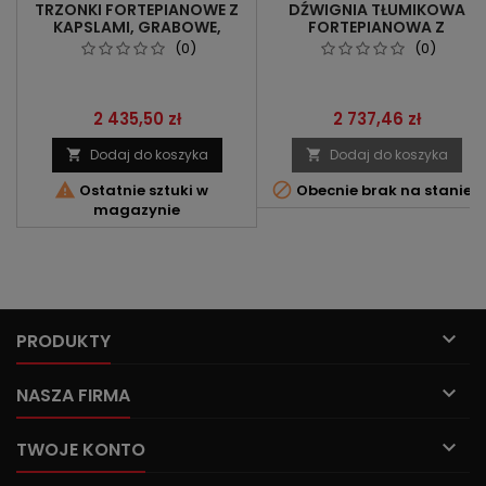
TRZONKI FORTEPIANOWE Z
DŹWIGNIA TŁUMIKOWA
KAPSLAMI, GRABOWE,
FORTEPIANOWA Z
WAŁECZEK Ø 10 MM,
JĘZYCZKIEM DO
(0)
(0)
ZWĘŻANE W DYSZKANCIE
SOSTENUTO` KOMPLET
Cena
Cena
2 435,50 zł
2 737,46 zł
Dodaj do koszyka
Dodaj do koszyka




Ostatnie sztuki w
Obecnie brak na stanie
magazynie

PRODUKTY

NASZA FIRMA

TWOJE KONTO