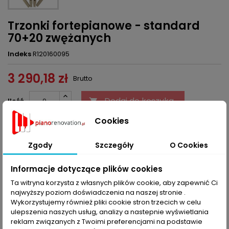
Trzonki fortepianowe - standard
70+20 zwężanych
Indeks
R120160095
3 290,18 zł
Brutto
Dodaj do koszyka
Ilość


Cookies
Ostatnie sztuki w magazynie
Zgody
Szczegóły
O Cookies
Udostępnij
Informacje dotyczące plików cookies
Ta witryna korzysta z własnych plików cookie, aby zapewnić Ci
OPIS
SZCZEGÓŁY PRODUKTU
najwyższy poziom doświadczenia na naszej stronie .
Wykorzystujemy również pliki cookie stron trzecich w celu
Trzonki fortepianowe standardowe (pasują również do
ulepszenia naszych usług, analizy a nastepnie wyświetlania
Bechsteina)
reklam związanych z Twoimi preferencjami na podstawie
50 szt. standard