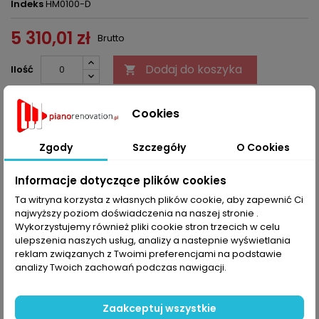
Indeks
HM0100-D
5 310,01 zł
Brutto
Dodaj do koszyka
Ilość


Ostatnie sztuki w magazynie
Cookies
Udostępnij
Zgody
Szczegóły
O Cookies
Informacje dotyczące plików cookies
OPIS
SZCZEGÓŁY PRODUKTU
Ta witryna korzysta z własnych plików cookie, aby zapewnić Ci
najwyższy poziom doświadczenia na naszej stronie .
Rama mechanizmu S&S mod. D z wkrętami i baryłkami
Wykorzystujemy również pliki cookie stron trzecich w celu
wyzwolenia z czerwoną taśmą pod widełki.
ulepszenia naszych usług, analizy a nastepnie wyświetlania
Przy zakupie proszę podać numer seryjny instrumentu.
reklam związanych z Twoimi preferencjami na podstawie
analizy Twoich zachowań podczas nawigacji.
KOMENTARZE (0)
Oceń
Zaakceptuj wszystkie
Na razie nie dodano żadnej recenzji.