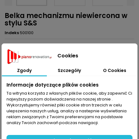
Belka mechanizmu niewiercona w
stylu S&S
Indeks
500100
529,99 zł
Brutto
Cookies
Dodaj do koszyka
Ilość

Zgody
Szczegóły
O Cookies
Udostępnij
Informacje dotyczące plików cookies
Ta witryna korzysta z własnych plików cookie, aby zapewnić Ci
najwyższy poziom doświadczenia na naszej stronie .
OPIS
SZCZEGÓŁY PRODUKTU
Wykorzystujemy również pliki cookie stron trzecich w celu
ulepszenia naszych usług, analizy a nastepnie wyświetlania
reklam związanych z Twoimi preferencjami na podstawie
Belka mechanizmu niewiercona w stylu S&S
analizy Twoich zachowań podczas nawigacji.
KOMENTARZE (0)
Oceń