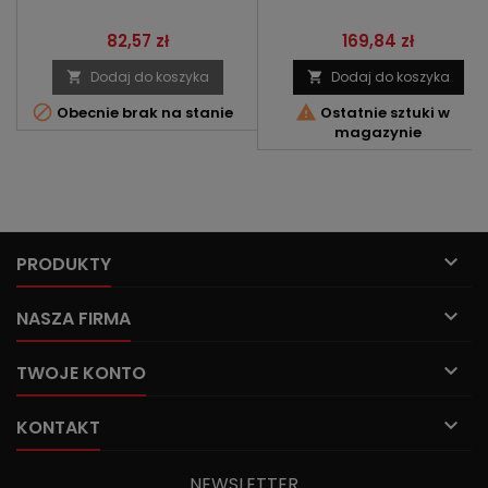
Cena
Cena
82,57 zł
169,84 zł
Dodaj do koszyka
Dodaj do koszyka




Obecnie brak na stanie
Ostatnie sztuki w
magazynie

PRODUKTY

NASZA FIRMA

TWOJE KONTO

KONTAKT
NEWSLETTER