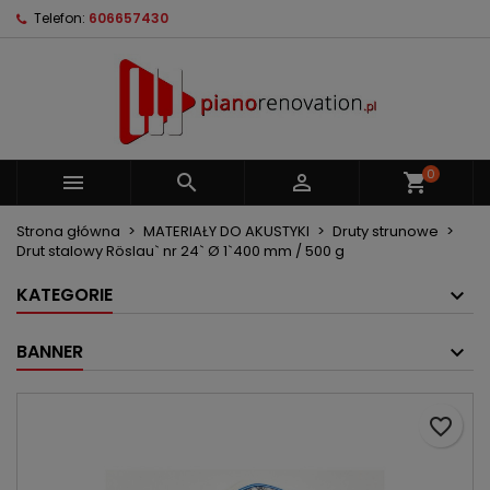
Telefon:
606657430
×
×
×
Moje listy życzeń
Utwórz listę życzeń
Zaloguj się
Utwórz nową listę
add_circle_outline
Musisz być zalogowany by zapisać produkty na
Nazwa listy życzeń
swojej liście życzeń.
0



shopping_cart
Anuluj
Zaloguj się
Anuluj
Utwórz listę życzeń
Strona główna
MATERIAŁY DO AKUSTYKI
Druty strunowe
Drut stalowy Röslau` nr 24` Ø 1`400 mm / 500 g
KATEGORIE
BANNER
favorite_border