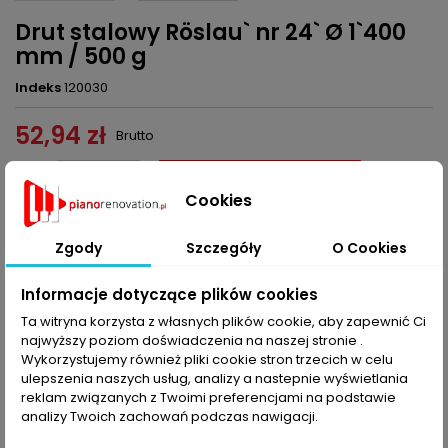
Drut stalowy Röslau` nr 24` Ø 1`400
mm / 500 g
Indeks
120030
52,94 zł
Brutto
Dodaj do koszyka
Ilość

Cookies

Ostatnie sztuki w magazynie
Zgody
Szczegóły
O Cookies
Udostępnij
Informacje dotyczące plików cookies
Ta witryna korzysta z własnych plików cookie, aby zapewnić Ci
najwyższy poziom doświadczenia na naszej stronie .
OPIS
SZCZEGÓŁY PRODUKTU
Wykorzystujemy również pliki cookie stron trzecich w celu
ulepszenia naszych usług, analizy a nastepnie wyświetlania
Drut stalowy Roslau, nr 24 Ø 1,400 mm / 500 g, ok. 41,4 mb drutu
reklam związanych z Twoimi preferencjami na podstawie
na szpuli, wytrzymałość na rozciąganie 206 kg/mm2, przekrój
analizy Twoich zachowań podczas nawigacji.
drutu 1,4310 mm2