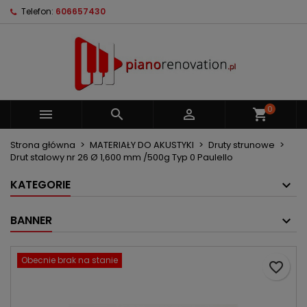
Telefon:
606657430
×
×
×
Moje listy życzeń
Utwórz listę życzeń
Zaloguj się
Utwórz nową listę
add_circle_outline
Musisz być zalogowany by zapisać produkty na
Nazwa listy życzeń
swojej liście życzeń.
0



shopping_cart
Anuluj
Zaloguj się
Anuluj
Utwórz listę życzeń
Strona główna
MATERIAŁY DO AKUSTYKI
Druty strunowe
Drut stalowy nr 26 Ø 1,600 mm /500g Typ 0 Paulello
KATEGORIE
BANNER
Obecnie brak na stanie
favorite_border