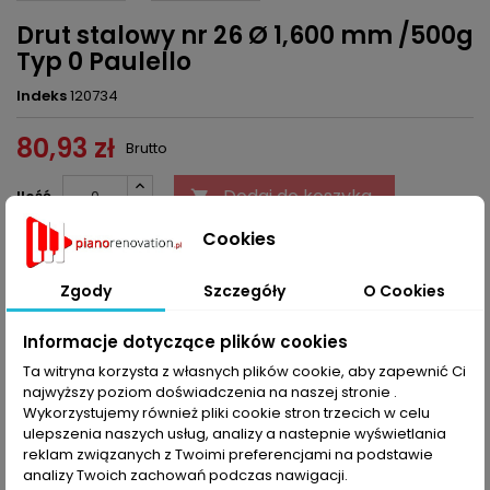
Drut stalowy nr 26 Ø 1,600 mm /500g
Typ 0 Paulello
Indeks
120734
80,93 zł
Brutto
Dodaj do koszyka
Ilość


Cookies
Ostatnie sztuki w magazynie
Zgody
Szczegóły
O Cookies
Udostępnij
Informacje dotyczące plików cookies
Ta witryna korzysta z własnych plików cookie, aby zapewnić Ci
OPIS
SZCZEGÓŁY PRODUKTU
najwyższy poziom doświadczenia na naszej stronie .
Wykorzystujemy również pliki cookie stron trzecich w celu
Typ 0 - postromantyczny; bogate i kompleksowe brzmienie.
ulepszenia naszych usług, analizy a nastepnie wyświetlania
Przeznaczone raczej do instrumentów wyprodukowanych w
reklam związanych z Twoimi preferencjami na podstawie
latach 1880-1890.
analizy Twoich zachowań podczas nawigacji.
Granica rozerwania struny leży pomiędzy 1700 do 2200