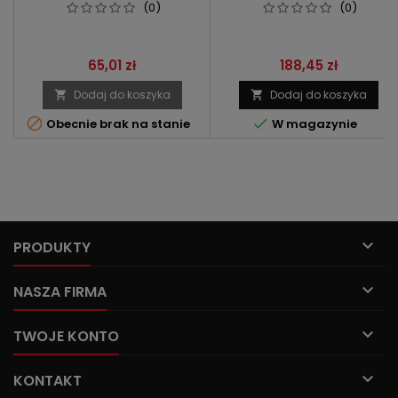
(0)
(0)
Cena
Cena
65,01 zł
188,45 zł
Dodaj do koszyka
Dodaj do koszyka




Obecnie brak na stanie
W magazynie

PRODUKTY

NASZA FIRMA

TWOJE KONTO

KONTAKT