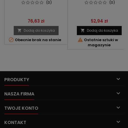
PAULELLO
(0)
(0)
Cena
Cena
76,63 zł
52,94 zł
Dodaj do koszyka
Dodaj do koszyka




Obecnie brak na stanie
Ostatnie sztuki w
magazynie

PRODUKTY

NASZA FIRMA

TWOJE KONTO

KONTAKT