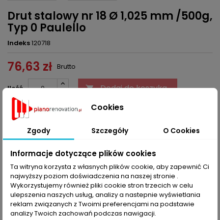
Drut stalowy nr 18 Ø 1,025 mm /500g,
Typ 0 Paulello
Indeks
120718
76,63 zł
Brutto
Dodaj do koszyka
Ilość


Cookies
Ostatnie sztuki w magazynie
Zgody
Szczegóły
O Cookies
Udostępnij
Informacje dotyczące plików cookies
Ta witryna korzysta z własnych plików cookie, aby zapewnić Ci
OPIS
SZCZEGÓŁY PRODUKTU
najwyższy poziom doświadczenia na naszej stronie .
Wykorzystujemy również pliki cookie stron trzecich w celu
Typ 0 - postromantyczny; bogate i kompleksowe brzmienie.
ulepszenia naszych usług, analizy a nastepnie wyświetlania
Przeznaczone raczej do instrumentów wyprodukowanych w
reklam związanych z Twoimi preferencjami na podstawie
latach 1880-1890.
analizy Twoich zachowań podczas nawigacji.
Granica rozerwania struny leży pomiędzy 1700 do 2200