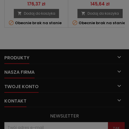
Cena
Cena
176,37 zł
145,64 zł
Dodaj do koszyka
Dodaj do koszyka




Obecnie brak na stanie
Obecnie brak na stanie

PRODUKTY

NASZA FIRMA

TWOJE KONTO

KONTAKT
NEWSLETTER