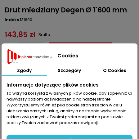
Drut miedziany Degen Ø 1`600 mm
Indeks
131600
143,85 zł
Brutto
Dodaj do koszyka
Ilość

Cookies

Ostatnie sztuki w magazynie
Zgody
Szczegóły
O Cookies
Udostępnij
Informacje dotyczące plików cookies
Ta witryna korzysta z własnych plików cookie, aby zapewnić Ci
OPIS
SZCZEGÓŁY PRODUKTU
najwyższy poziom doświadczenia na naszej stronie .
Wykorzystujemy również pliki cookie stron trzecich w celu
ulepszenia naszych usług, analizy a nastepnie wyświetlania
Drut miedziany Degen Ø 1,600 mm, podana cena za 1 kg.
reklam związanych z Twoimi preferencjami na podstawie
Do ceny zakupu, doliczana jest kaucja za szpule oraz koszt
analizy Twoich zachowań podczas nawigacji.
wysyłki.
KOMENTARZE (0)
Oceń