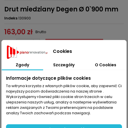
Drut miedziany Degen Ø 0`900 mm
Indeks
130900
163,00 zł
Brutto
Dodaj do koszyka
Ilość

Cookies

Ostatnie sztuki w magazynie
Zgody
Szczegóły
O Cookies
Udostępnij
Informacje dotyczące plików cookies
Ta witryna korzysta z własnych plików cookie, aby zapewnić Ci
OPIS
SZCZEGÓŁY PRODUKTU
najwyższy poziom doświadczenia na naszej stronie .
Wykorzystujemy również pliki cookie stron trzecich w celu
ulepszenia naszych usług, analizy a nastepnie wyświetlania
Drut miedziany Degen Ø 0,900 mm, podana cena za 1 kg.
reklam związanych z Twoimi preferencjami na podstawie
Do ceny zakupu, doliczana jest kaucja za szpule oraz koszt
analizy Twoich zachowań podczas nawigacji.
wysyłki.
KOMENTARZE (0)
Oceń