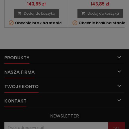
Cena
Cena
143,85 zł
143,85 zł
Dodaj do koszyka
Dodaj do koszyka




Obecnie brak na stanie
Obecnie brak na stanie

PRODUKTY

NASZA FIRMA

TWOJE KONTO

KONTAKT
NEWSLETTER