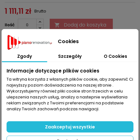
1 111,11 zł
Brutto
Dodaj do koszyka
Ilość


Ten produkt nie jest już dostępny w sprzedaży.
Cookies
Udostępnij
Zgody
Szczegóły
O Cookies
Informacje dotyczące plików cookies
OPIS
SZCZEGÓŁY PRODUKTU
Ta witryna korzysta z własnych plików cookie, aby zapewnić Ci
najwyższy poziom doświadczenia na naszej stronie .
Przy zakupie proszę podać numer seryjny instrumentu.
Wykorzystujemy również pliki cookie stron trzecich w celu
ulepszenia naszych usług, analizy a nastepnie wyświetlania
reklam związanych z Twoimi preferencjami na podstawie
KOMENTARZE (0)
Oceń
analizy Twoich zachowań podczas nawigacji.
Na razie nie dodano żadnej recenzji.
Zaakceptuj wszystkie
16 INNYCH PRODUKTÓW W TEJ SAMEJ KATEGORII:
>