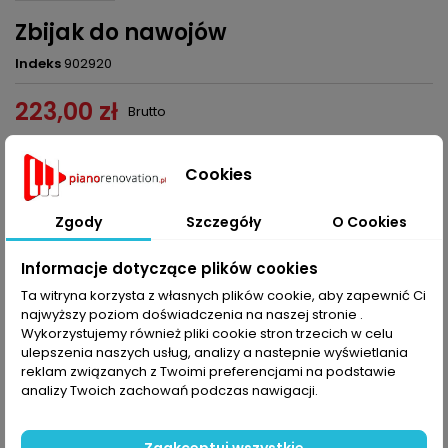
Zbijak do nawojów
Indeks
902920
223,00 zł
Brutto
Dodaj do koszyka
Ilość

Cookies

Obecnie brak na stanie
Zgody
Szczegóły
O Cookies
Udostępnij
Informacje dotyczące plików cookies
Ta witryna korzysta z własnych plików cookie, aby zapewnić Ci
najwyższy poziom doświadczenia na naszej stronie .
SZCZEGÓŁY PRODUKTU
Wykorzystujemy również pliki cookie stron trzecich w celu
ulepszenia naszych usług, analizy a nastepnie wyświetlania
Indeks
902920
reklam związanych z Twoimi preferencjami na podstawie
analizy Twoich zachowań podczas nawigacji.
KOMENTARZE (0)
Oceń