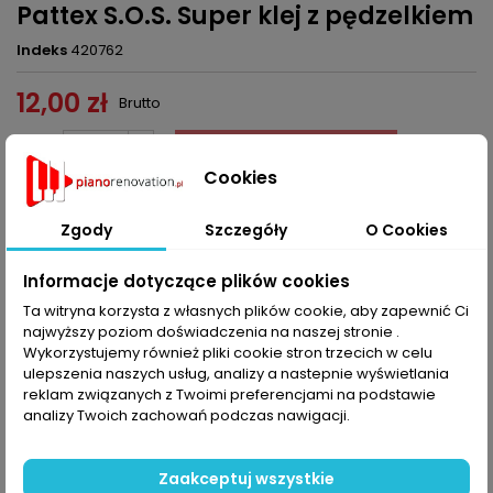
Pattex S.O.S. Super klej z pędzelkiem
Indeks
420762
12,00 zł
Brutto
Dodaj do koszyka
Ilość

Cookies

Ten produkt nie jest już dostępny w sprzedaży.
Zgody
Szczegóły
O Cookies
Udostępnij
Informacje dotyczące plików cookies
Ta witryna korzysta z własnych plików cookie, aby zapewnić Ci
OPIS
SZCZEGÓŁY PRODUKTU
najwyższy poziom doświadczenia na naszej stronie .
Wykorzystujemy również pliki cookie stron trzecich w celu
ulepszenia naszych usług, analizy a nastepnie wyświetlania
Pattex S.O.S. Super klej z pędzelkiem
reklam związanych z Twoimi preferencjami na podstawie
analizy Twoich zachowań podczas nawigacji.
KOMENTARZE (0)
Oceń
Zaakceptuj wszystkie
Na razie nie dodano żadnej recenzji.