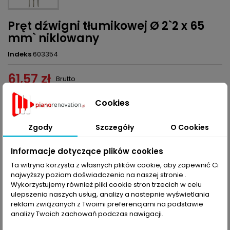
Pręt dźwigni tłumikowej Ø 2`2 x 65
mm` niklowany
Indeks
603354
61,57 zł
Brutto
Dodaj do koszyka
Ilość

Cookies

Ostatnie sztuki w magazynie
Zgody
Szczegóły
O Cookies
Udostępnij
Informacje dotyczące plików cookies
Ta witryna korzysta z własnych plików cookie, aby zapewnić Ci
najwyższy poziom doświadczenia na naszej stronie .
OPIS
SZCZEGÓŁY PRODUKTU
Wykorzystujemy również pliki cookie stron trzecich w celu
ulepszenia naszych usług, analizy a nastepnie wyświetlania
reklam związanych z Twoimi preferencjami na podstawie
Pręt dźwigni tłumikowej Ø 2,2 x 65 mm, niklowany, 75 szt. w
analizy Twoich zachowań podczas nawigacji.
komplecie