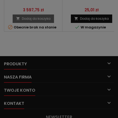
Cena
Cena
3 597,75 zł
25,01 zł
Dodaj do koszyka
Dodaj do koszyka




Obecnie brak na stanie
W magazynie

PRODUKTY

NASZA FIRMA

TWOJE KONTO

KONTAKT
NEWSLETTER