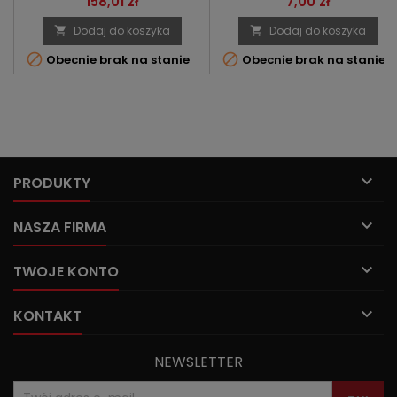
Cena
Cena
158,01 zł
7,00 zł
Dodaj do koszyka
Dodaj do koszyka




Obecnie brak na stanie
Obecnie brak na stanie

PRODUKTY

NASZA FIRMA

TWOJE KONTO

KONTAKT
NEWSLETTER