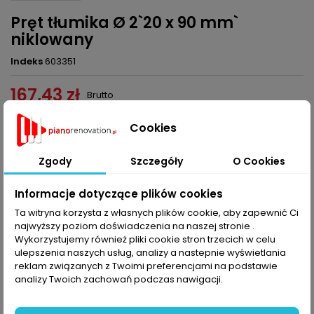
Pręt tłumika Ø 2`20 x 90 mm`
niklowany
Indeks
603351
167,43 zł
Brutto
Dodaj do koszyka
Ilość

Cookies

Ostatnie sztuki w magazynie
Zgody
Szczegóły
O Cookies
Udostępnij
Informacje dotyczące plików cookies
Ta witryna korzysta z własnych plików cookie, aby zapewnić Ci
najwyższy poziom doświadczenia na naszej stronie .
OPIS
SZCZEGÓŁY PRODUKTU
Wykorzystujemy również pliki cookie stron trzecich w celu
ulepszenia naszych usług, analizy a nastepnie wyświetlania
reklam związanych z Twoimi preferencjami na podstawie
Pręt tłumika Ø 2,20 x 90 mm, niklowany, 100 sztuk
analizy Twoich zachowań podczas nawigacji.
KOMENTARZE (0)
Oceń