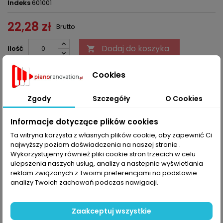
Indeks
601001
22,28 zł
Brutto
Dodaj do koszyka
Ilość


Ostatnie sztuki w magazynie
Cookies
Udostępnij
Zgody
Szczegóły
O Cookies
Informacje dotyczące plików cookies
OPIS
SZCZEGÓŁY PRODUKTU
Ta witryna korzysta z własnych plików cookie, aby zapewnić Ci
najwyższy poziom doświadczenia na naszej stronie .
Dźwignia orzecha, pojedyńcza z czerwonym języczkiem
Wykorzystujemy również pliki cookie stron trzecich w celu
tasiemki
ulepszenia naszych usług, analizy a nastepnie wyświetlania
reklam związanych z Twoimi preferencjami na podstawie
analizy Twoich zachowań podczas nawigacji.
KOMENTARZE (0)
Oceń
Na razie nie dodano żadnej recenzji.
Zaakceptuj wszystkie