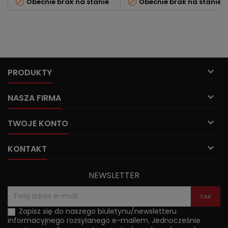


Obecnie brak na stanie
Obecnie brak na stanie

PRODUKTY

NASZA FIRMA

TWOJE KONTO

KONTAKT
NEWSLETTER
Zapisz się do naszego biuletynu/newsletteru
informacyjnego rozsyłanego e-mailem. Jednocześnie