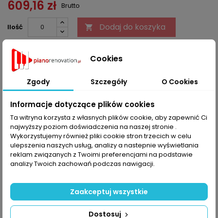
609,16 zł
Brutto
Dodaj do koszyka
Ilość


Ostatnie sztuki w magazynie
Cookies
Udostępnij
Zgody
Szczegóły
O Cookies
Informacje dotyczące plików cookies
OPIS
SZCZEGÓŁY PRODUKTU
Ta witryna korzysta z własnych plików cookie, aby zapewnić Ci
najwyższy poziom doświadczenia na naszej stronie .
Widełki dźwigni orzecha, model 45
Wykorzystujemy również pliki cookie stron trzecich w celu
ulepszenia naszych usług, analizy a nastepnie wyświetlania
KOMENTARZE (0)
Oceń
reklam związanych z Twoimi preferencjami na podstawie
analizy Twoich zachowań podczas nawigacji.
Na razie nie dodano żadnej recenzji.
Zaakceptuj wszystkie
16 INNYCH PRODUKTÓW W TEJ SAMEJ KATEGORII:
>
<
Dostosuj