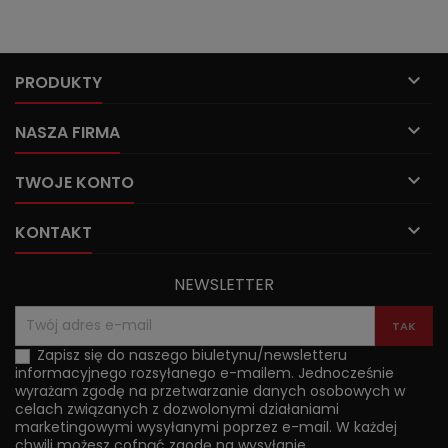

PRODUKTY

NASZA FIRMA

TWOJE KONTO

KONTAKT
NEWSLETTER
Zapisz się do naszego biuletynu/newsletteru
informacyjnego rozsyłanego e-mailem. Jednocześnie
wyrażam zgodę na przetwarzanie danych osobowych w
celach związanych z dozwolonymi działaniami
marketingowymi wysyłanymi poprzez e-mail. W każdej
chwili możesz cofnąć zgodę na wysyłanie