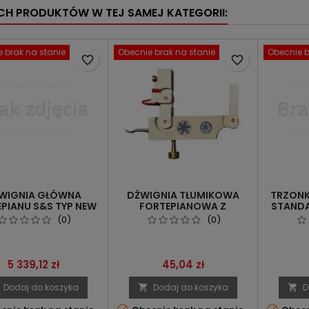
YCH PRODUKTÓW W TEJ SAMEJ KATEGORII:
 brak na stanie
Obecnie brak na stanie
Obecnie b
favorite_border
favorite_border
WIGNIA GŁÓWNA
DŹWIGNIA TŁUMIKOWA
TRZONK
PIANU S&S TYP NEW
FORTEPIANOWA Z
STANDA
YORK
JĘZYCZKIEM DO
(0)
(0)
SOSTENUTO - 1 SZT.
Cena
Cena
5 339,12 zł
45,04 zł
Dodaj do koszyka
Dodaj do koszyka
D

