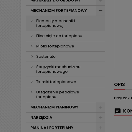
MATERIAŁY DO OBUDOWY
MECHANIZM FORTEPIANOWY
Elementy mechaniki
fortepianowej
Filce cięte do fortepianu
Młotki fortepianowe
Sostenuto
Sprężynki mechanizmu
fortepianowego
Tłumiki fortepianowe
OPIS
Urządzenie pedałowe
fortepianu
Przy zak
MECHANIZM PIANINOWY
KOM
NARZĘDZIA
PIANINA I FORTEPIANY