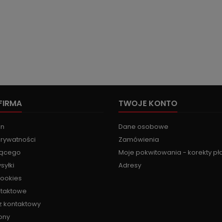
FIRMA
TWOJE KONTO
in
Dane osobowe
prywatności
Zamówienia
jącego
Moje pokwitowania - korekty pł
syłki
Adresy
cookies
ntaktowe
z kontaktowy
ony