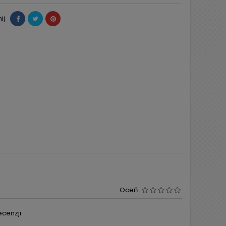
ij
Oceń
cenzji.