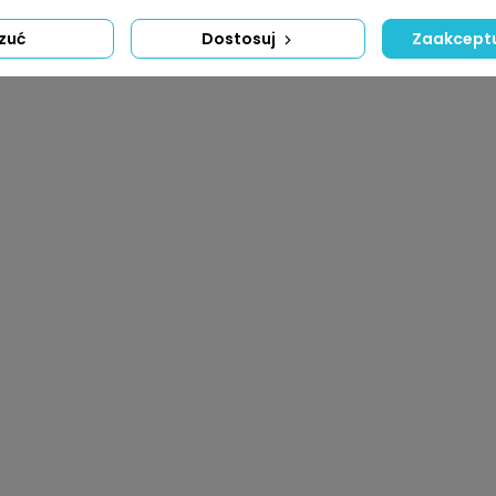
zuć
Dostosuj
Zaakceptu