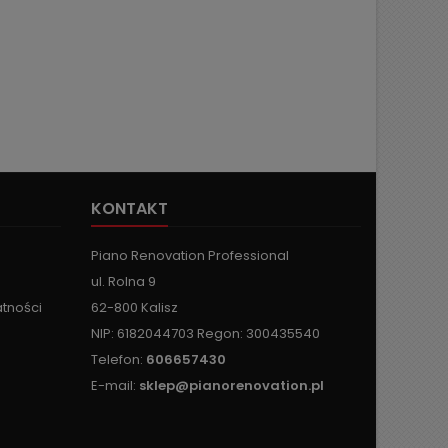
KONTAKT
Piano Renovation Professional
ul. Rolna 9
atności
62-800 Kalisz
NIP: 6182044703 Regon: 300435540
Telefon:
606657430
E-mail:
sklep@pianorenovation.pl