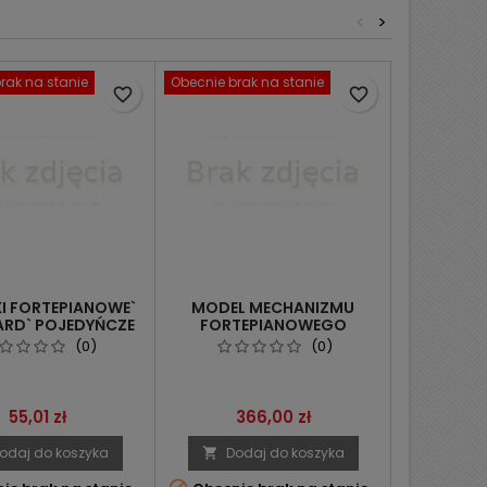
<
>
rak na stanie
Obecnie brak na stanie
Obecnie bra
favorite_border
favorite_border
I FORTEPIANOWE`
MODEL MECHANIZMU
TRZONKI 
RD` POJEDYŃCZE
FORTEPIANOWEGO
KAPSLA
WAŁEC
(0)
(0)
Cena
Cena
Ce
55,01 zł
366,00 zł
2 
odaj do koszyka
Dodaj do koszyka
Dod

