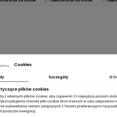


cnie brak na stanie
Obecnie brak na stanie
Obecn
Cookies
dy
Szczegóły
O C
otyczące plików cookies
sta z własnych plików cookie, aby zapewnić Ci najwyższy poziom do
Wykorzystujemy również pliki cookie stron trzecich w celu ulepszenia 
nie wyświetlania reklam związanych z Twoimi preferencjami na pods
 podczas nawigacji.