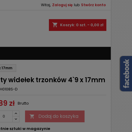
Witaj,
Zaloguj się
lub
Stwórz konto
×
×
×
shopping_cart
Koszyk:
0
szt. - 0,00 zł
ę
ń
 x 17mm
ty widełek trzonków 4`9 x 17mm
H0108S-D
89 zł
Brutto
Dodaj do koszyka

tnie sztuki w magazynie