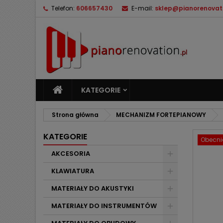
Telefon:
606657430
E-mail:
sklep@pianorenovati
M
U
Z
add_circle_outline
Mu
Na
KATEGORIE
Strona główna
MECHANIZM FORTEPIANOWY
KATEGORIE
Obecnie
AKCESORIA
KLAWIATURA
MATERIAŁY DO AKUSTYKI
MATERIAŁY DO INSTRUMENTÓW