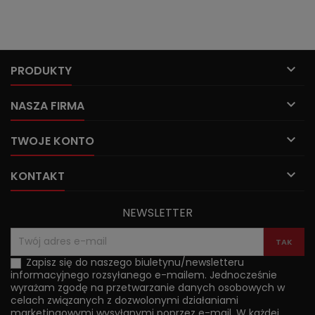

PRODUKTY

NASZA FIRMA

TWOJE KONTO

KONTAKT
NEWSLETTER
Zapisz się do naszego biuletynu/newsletteru
informacyjnego rozsyłanego e-mailem. Jednocześnie
wyrażam zgodę na przetwarzanie danych osobowych w
celach związanych z dozwolonymi działaniami
marketingowymi wysyłanymi poprzez e-mail. W każdej