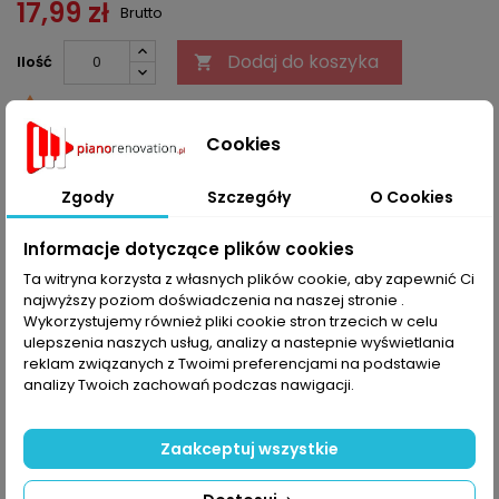
17,99 zł
Brutto
Dodaj do koszyka
Ilość


Ostatnie sztuki w magazynie
Cookies
Udostępnij
Zgody
Szczegóły
O Cookies
OPIS
SZCZEGÓŁY PRODUKTU
Informacje dotyczące plików cookies
Ta witryna korzysta z własnych plików cookie, aby zapewnić Ci
Kaucja za szpule na drut miedziany, 6kg, Ø 160 mm (korekta
najwyższy poziom doświadczenia na naszej stronie .
przy zwrocie 1,39 euro)
Wykorzystujemy również pliki cookie stron trzecich w celu
ulepszenia naszych usług, analizy a nastepnie wyświetlania
KOMENTARZE (0)
reklam związanych z Twoimi preferencjami na podstawie
Oceń
analizy Twoich zachowań podczas nawigacji.
Na razie nie dodano żadnej recenzji.
Zaakceptuj wszystkie
16 INNYCH PRODUKTÓW W TEJ SAMEJ KATEGORII:
>