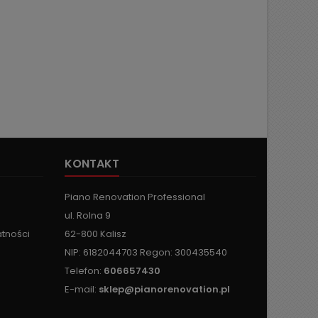
KONTAKT
Piano Renovation Professional
ul. Rolna 9
atności
62-800 Kalisz
NIP: 6182044703 Regon: 300435540
Telefon:
606657430
E-mail:
sklep@pianorenovation.pl