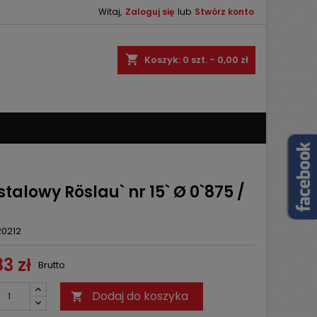
Witaj,
Zaloguj się
lub
Stwórz konto
×
×
×
shopping_cart
Koszyk:
0
szt. - 0,00 zł
ę
ń
stalowy Röslau` nr 15` Ø 0`875 /
20212
3 zł
Brutto
Dodaj do koszyka
