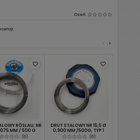
Oceń
cenzji.
<
>
favorite_border
favorite_border
ALOWY RÖSLAU, NR
DRUT STALOWY NR 15,5 Ø
DRUT ST
1,075 MM / 500 G
0,900 MM /500G, TYP 1
0,725 M
PAULELLO
P
(0)
(0)