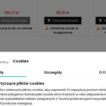
Cena
Cena
100,71 zł
65,01 zł
Dodaj do koszyka
Dodaj do koszyka
D




cnie brak na stanie
Ostatnie sztuki w
Ost
magazynie
Cookies
dy
Szczegóły
O C
otyczące plików cookies
sta z własnych plików cookie, aby zapewnić Ci najwyższy poziom do
Wykorzystujemy również pliki cookie stron trzecich w celu ulepszenia 
nie wyświetlania reklam związanych z Twoimi preferencjami na pods
 podczas nawigacji.