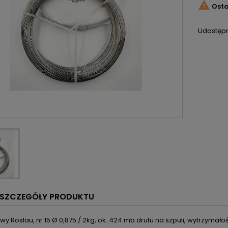

Osta
Udostępn
SZCZEGÓŁY PRODUKTU
owy Roslau, nr 15 Ø 0,875 / 2kg, ok. 424 mb drutu na szpuli, wytrzyma