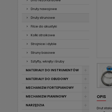
Dno rezonansowe
Druty nawojowe
Druty strunowe
Filce do akustyki
Kołki stroikowe
Strojnice i dyble
Struny basowe
Sztyfty, wkręty i śruby
MATERIAŁY DO INSTRUMENTÓW
MATERIAŁY DO OBUDOWY
MECHANIZM FORTEPIANOWY
OPIS
MECHANIZM PIANINOWY
NARZĘDZIA
Drut stal