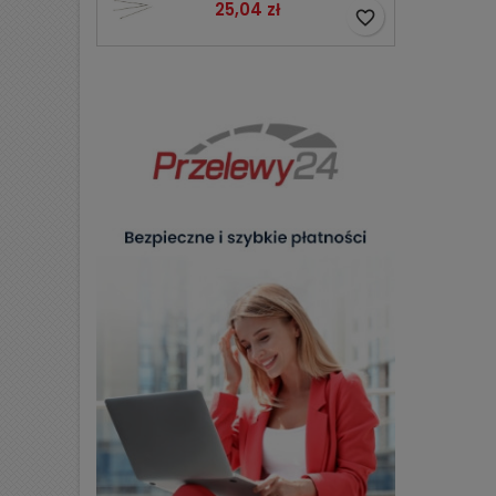
Cena
25,04 zł
favorite_border