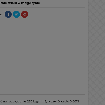
tnie sztuki w magazynie
ij
łość na rozciąganie 235 kg/mm2, przekrój drutu 0,6013