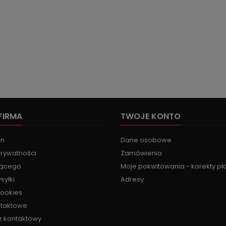
FIRMA
TWOJE KONTO
in
Dane osobowe
prywatności
Zamówienia
jącego
Moje pokwitowania - korekty pł
syłki
Adresy
cookies
ntaktowe
z kontaktowy