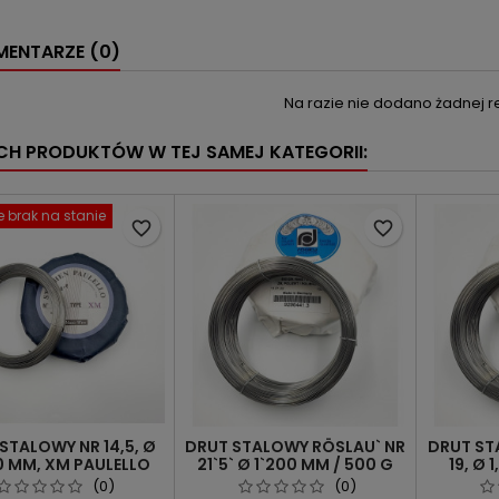
ENTARZE (0)
Na razie nie dodano żadnej re
YCH PRODUKTÓW W TEJ SAMEJ KATEGORII:
 brak na stanie
favorite_border
favorite_border
STALOWY NR 14,5, Ø
DRUT STALOWY RÖSLAU` NR
DRUT ST
0 MM, XM PAULELLO
21`5` Ø 1`200 MM / 500 G
19, Ø 
(0)
(0)