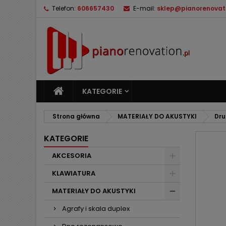
Telefon:
606657430
E-mail:
sklep@pianorenovati
M
U
Z
add_circle_outline
Mu
Na
KATEGORIE
Strona główna
MATERIAŁY DO AKUSTYKI
Dru
KATEGORIE
AKCESORIA
KLAWIATURA
MATERIAŁY DO AKUSTYKI
Agrafy i skala duplex